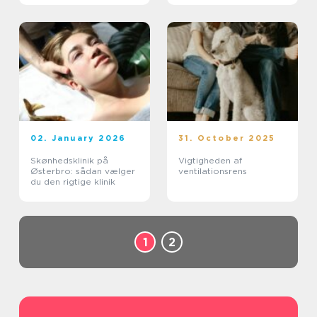
02. January 2026
31. October 2025
Skønhedsklinik på
Vigtigheden af
Østerbro: sådan vælger
ventilationsrens
du den rigtige klinik
1
2