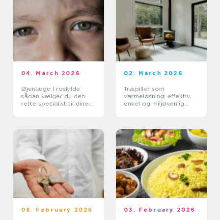
04. March 2026
02. March 2026
Øjenlæge I roskilde
Træpiller som
sådan vælger du den
varmeløsning: effektiv,
rette specialist til dine
enkel og miljøvenlig
øjne
opvarmning
08. February 2026
03. February 2026