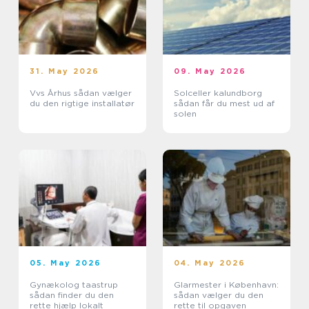
31. May 2026
09. May 2026
Vvs Århus sådan vælger
Solceller kalundborg
du den rigtige installatør
sådan får du mest ud af
solen
05. May 2026
04. May 2026
Gynækolog taastrup
Glarmester i København:
sådan finder du den
sådan vælger du den
rette hjælp lokalt
rette til opgaven