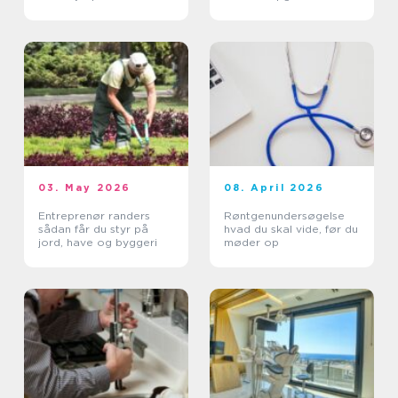
03. May 2026
08. April 2026
Entreprenør randers
Røntgenundersøgelse
sådan får du styr på
hvad du skal vide, før du
jord, have og byggeri
møder op