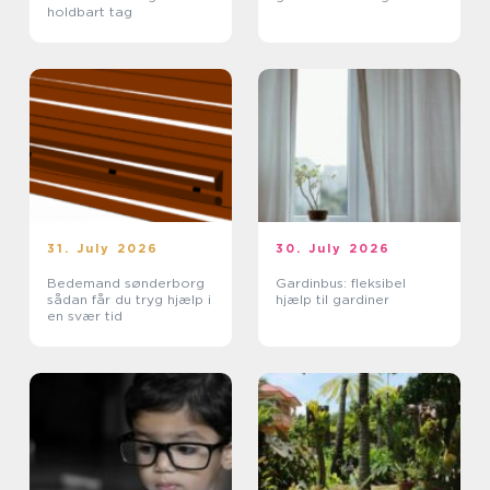
holdbart tag
31. July 2026
30. July 2026
Bedemand sønderborg
Gardinbus: fleksibel
sådan får du tryg hjælp i
hjælp til gardiner
en svær tid