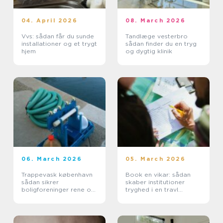
04. April 2026
08. March 2026
Vvs: sådan får du sunde
Tandlæge vesterbro
installationer og et trygt
sådan finder du en tryg
hjem
og dygtig klinik
06. March 2026
05. March 2026
Trappevask københavn
Book en vikar: sådan
sådan sikrer
skaber institutioner
boligforeninger rene og
tryghed i en travl
indbydende opgange
hverdag