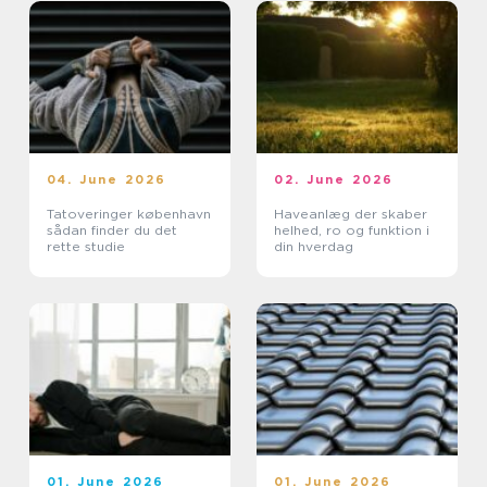
04. June 2026
02. June 2026
Tatoveringer københavn
Haveanlæg der skaber
sådan finder du det
helhed, ro og funktion i
rette studie
din hverdag
01. June 2026
01. June 2026