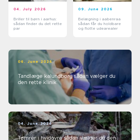
04. July 2026
09. June 2026
Briller til børn i aarhus:
Belægning i aabenraa
sådan finder du det rette
sådan får du holdbare
par
og flotte udearealer
06. June 2026
Tandlæge kalundborg sådan vælger du
den rette klinik
04. June 2026
Tømrer i hvidovre sådan vælger du den