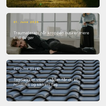
01. June 2026
Traumaterapi når kroppen husker mere
end du gør
01. June 2026
Tagdækker viborg sådan får du et
holdbart og sikkert tag