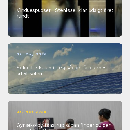
Vinduespudser i Stenløse: klar udsigt året
rundt
09. May 2026
Solceller kalundborg sådan får du mest
ud af solen
05. May 2026
Gynækolog taastrup sådan finder du den