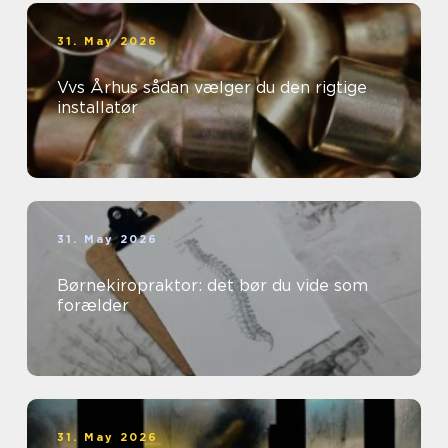
31. May 2026
Vvs Århus sådan vælger du den rigtige
installatør
31. May 2026
Børnekiropraktor: det bør du vide som
forælder
31. May 2026