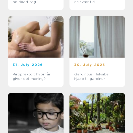
holdbart tag
en svær tid
31. July 2026
30. July 2026
Kiropraktor: hvornår
Gardinbus: fleksibel
giver det mening?
hjælp til gardiner