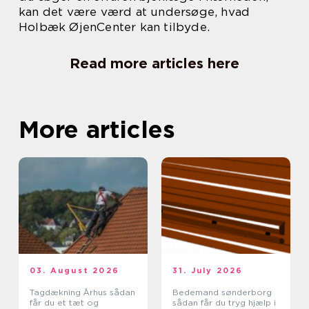
kan det være værd at undersøge, hvad
Holbæk ØjenCenter kan tilbyde.
Read more articles here
More articles
03. August 2026
31. July 2026
Tagdækning Århus sådan
Bedemand sønderborg
får du et tæt og
sådan får du tryg hjælp i