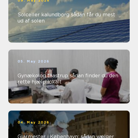
09. May 2026
Solceller kalundborg sådan får du mest
ud af solen
05. May 2026
Gynækolog taastrup sådan finder du den
rette hjælp lokalt
04. May 2026
Glarmester i København: sådan vælger