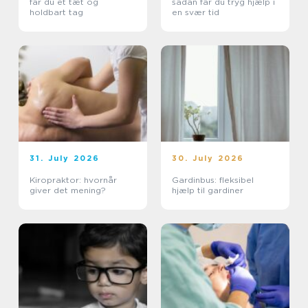
får du et tæt og
sådan får du tryg hjælp i
holdbart tag
en svær tid
31. July 2026
30. July 2026
Kiropraktor: hvornår
Gardinbus: fleksibel
giver det mening?
hjælp til gardiner