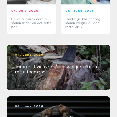
04. July 2026
06. June 2026
Briller til børn i aarhus:
Tandlæge kalundborg
sådan finder du det rette
sådan vælger du den
par
rette klinik
04. June 2026
Tømrer i hvidovre sådan vælger du den
rette fagmand
04. June 2026