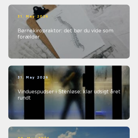
31. May 2026
Børnekiropraktor: det bør du vide som
forælder
31. May 2026
Vinduespudser i Stenløse: klar udsigt året
rundt