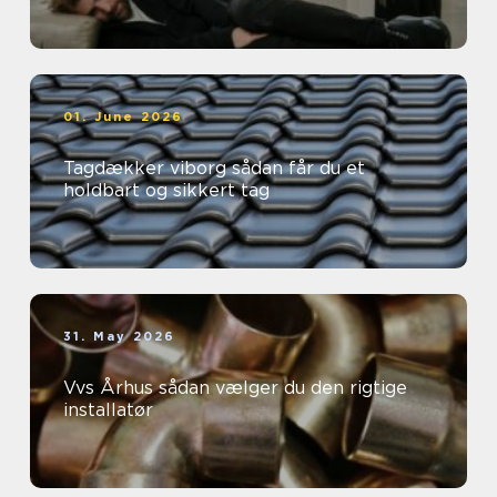
01. June 2026
Tagdækker viborg sådan får du et
holdbart og sikkert tag
31. May 2026
Vvs Århus sådan vælger du den rigtige
installatør