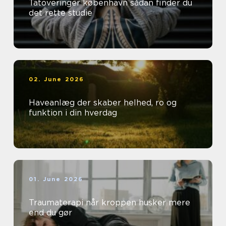
Tatoveringer københavn sådan finder du
det rette studie
02. June 2026
Haveanlæg der skaber helhed, ro og
funktion i din hverdag
01. June 2026
Traumaterapi når kroppen husker mere
end du gør