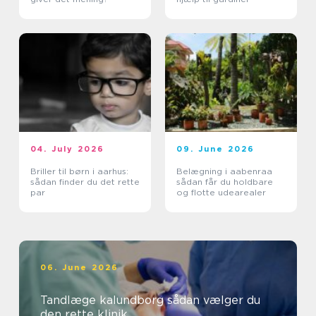
04. July 2026
09. June 2026
Briller til børn i aarhus:
Belægning i aabenraa
sådan finder du det rette
sådan får du holdbare
par
og flotte udearealer
06. June 2026
Tandlæge kalundborg sådan vælger du
den rette klinik