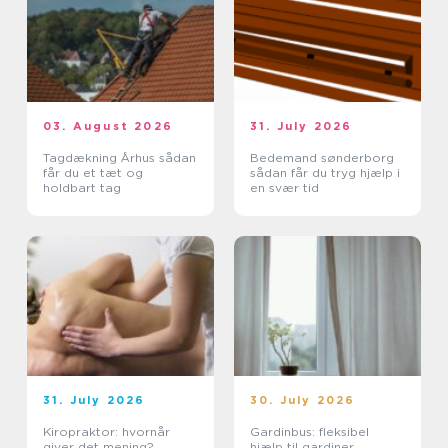
03. August 2026
31. July 2026
Tagdækning Århus sådan
Bedemand sønderborg
får du et tæt og
sådan får du tryg hjælp i
holdbart tag
en svær tid
31. July 2026
30. July 2026
Kiropraktor: hvornår
Gardinbus: fleksibel
giver det mening?
hjælp til gardiner