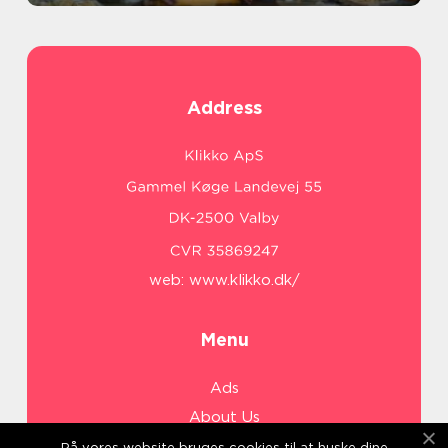
Address
web:
www.klikko.dk/
Menu
Ads
About Us
Cookies
På vores website bruges cookies til at huske dine