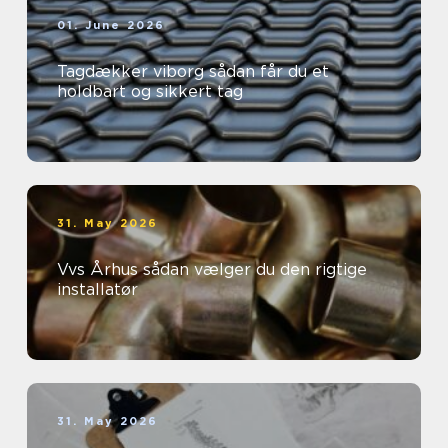
01. June 2026
Tagdækker viborg sådan får du et
holdbart og sikkert tag
31. May 2026
Vvs Århus sådan vælger du den rigtige
installatør
31. May 2026