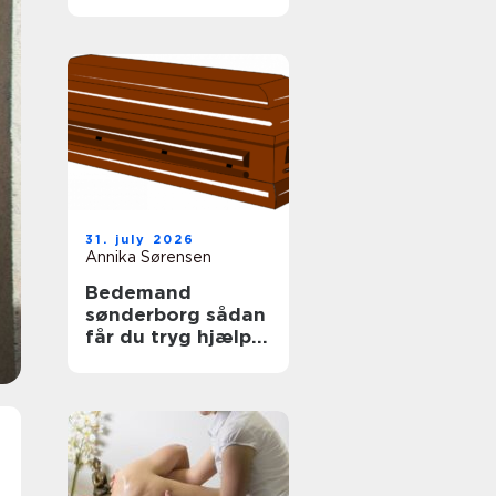
tag
31. july 2026
Annika Sørensen
Bedemand
sønderborg sådan
får du tryg hjælp i
en svær tid