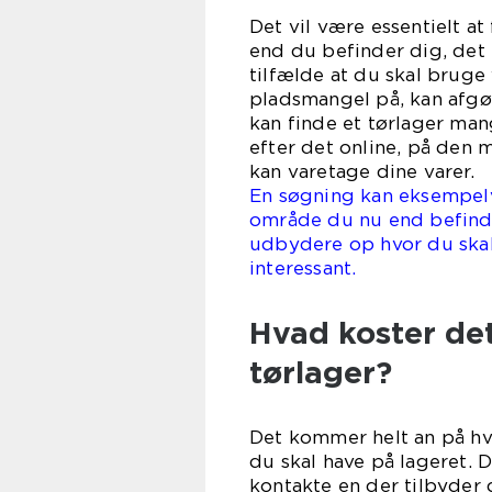
Det vil være essentielt at
end du befinder dig, det 
tilfælde at du skal bruge 
pladsmangel på, kan afgør
kan finde et tørlager man
efter det online, på den 
kan varetage dine varer.
En søgning kan eksempelvi
område du nu end befinder
udbydere op hvor du skal
inter
Hvad koster det
tørlager?
Det kommer helt an på hv
du skal have på lageret. D
kontakte en der tilbyder 