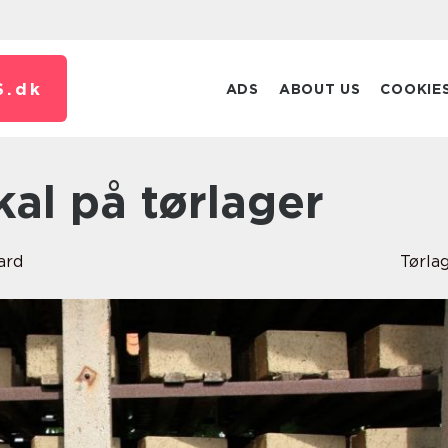
S.
dk
ADS
ABOUT US
COOKIE
skal på tørlager
ard
Tørla