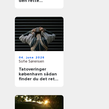
den rette
fagmand
04. june 2026
Sofie Sørensen
Tatoveringer
københavn sådan
finder du det rette
studie