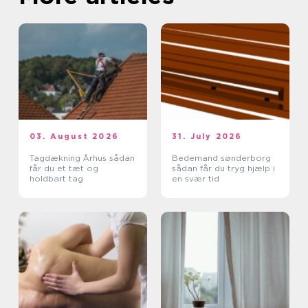
03. August 2026
31. July 2026
Tagdækning Århus sådan
Bedemand sønderborg
får du et tæt og
sådan får du tryg hjælp i
holdbart tag
en svær tid