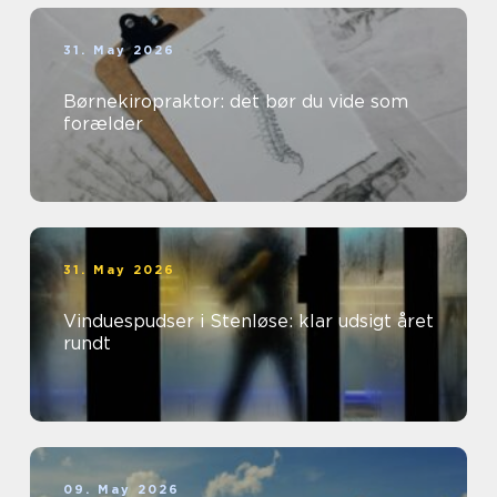
31. May 2026
Børnekiropraktor: det bør du vide som
forælder
31. May 2026
Vinduespudser i Stenløse: klar udsigt året
rundt
09. May 2026