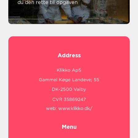
du den rette til opgaven
Address
web:
www.klikko.dk/
Menu