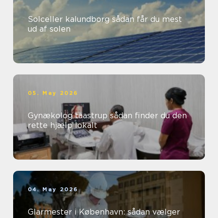
Solceller kalundborg sådan får du mest
ud af solen
05. May 2026
Gynækolog taastrup sådan finder du den
rette hjælp lokalt
04. May 2026
Glarmester i København: sådan vælger