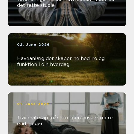
det rette studie
02. June 2026
Haveanlæg der skaber helhed, ro og
funktion i din hverdag
01. June 2026
Traumaterapi når kroppen husker mere
end du gør