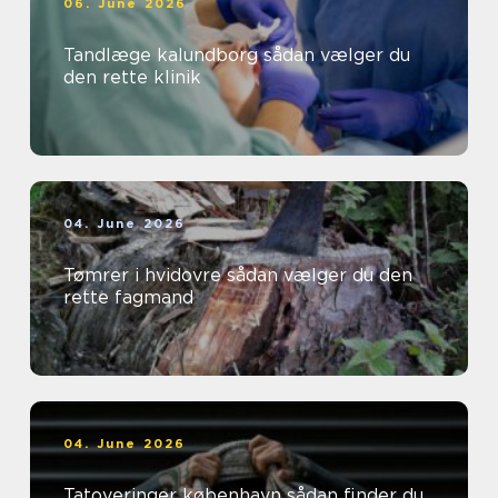
06. June 2026
Tandlæge kalundborg sådan vælger du
den rette klinik
04. June 2026
Tømrer i hvidovre sådan vælger du den
rette fagmand
04. June 2026
Tatoveringer københavn sådan finder du