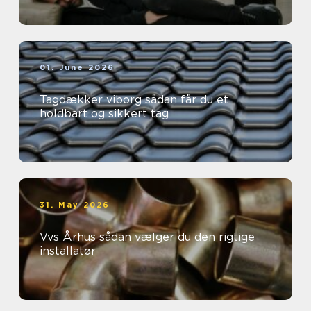
01. June 2026
Tagdækker viborg sådan får du et
holdbart og sikkert tag
31. May 2026
Vvs Århus sådan vælger du den rigtige
installatør