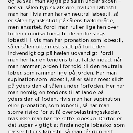
og så skal man kigge på sålen under skoen –
her vil sålen typisk afsløre, hvilken løbestil
man har. Hvis man har en neutral løbestil, så
er sålen typisk slidt på sålens hælområde,
men ensartet, fordi man ruller lige hen over
foden i modsætning til de andre slags
løbestil. Hvis man har pronation som løbestil,
så er sålen ofte mest slidt på forfoden
indvendigt og på hælen udvendigt, fordi
man her har en tendens til at falde indad, når
man rammer jorden i forhold til den neutrale
løber, som rammer lige på jorden. Har man
supination som løbestil, så er sålen mest slidt
på ydersiden af sålen under forfoden. Her har
man nemlig en tendens til at lande på
ydersiden af foden. Hvis man har supination
eller pronation, som løbestil, så har man
større risiko for at få overbelastningsskader,
hvis ikke man har de rette løbesko. Derfor er
det super vigtigt at finde nogle løbesko, som
passer til ens løbestil, så man får den helt