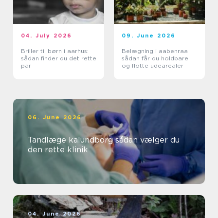
04. July 2026
09. June 2026
Briller til børn i aarhus:
Belægning i aabenraa
sådan finder du det rette
sådan får du holdbare
par
og flotte udearealer
06. June 2026
Tandlæge kalundborg sådan vælger du
den rette klinik
04. June 2026