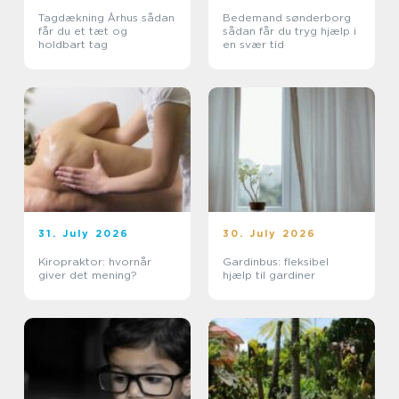
Tagdækning Århus sådan
Bedemand sønderborg
får du et tæt og
sådan får du tryg hjælp i
holdbart tag
en svær tid
31. July 2026
30. July 2026
Kiropraktor: hvornår
Gardinbus: fleksibel
giver det mening?
hjælp til gardiner