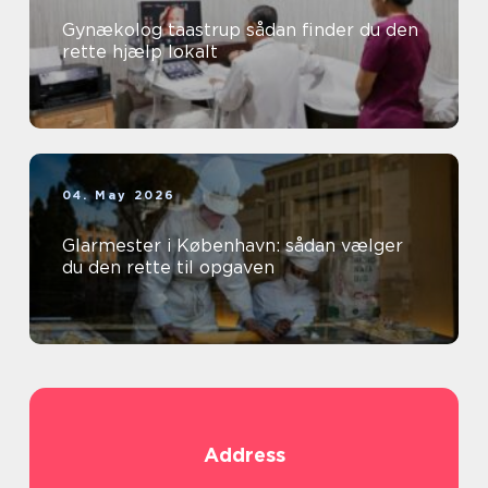
Gynækolog taastrup sådan finder du den
rette hjælp lokalt
04. May 2026
Glarmester i København: sådan vælger
du den rette til opgaven
Address