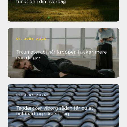
funktion i din hverdag
01. June 2026
Traumaterapi når kroppen husker mere
end du gør
01. June 2026
Tagdækker viborg sådan får du et
holdbart og sikkert tag