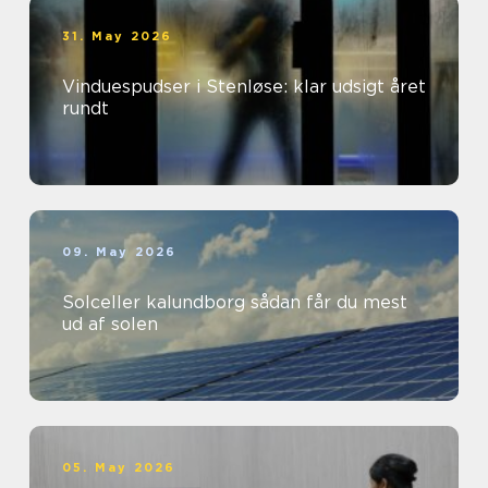
31. May 2026
Vinduespudser i Stenløse: klar udsigt året
rundt
09. May 2026
Solceller kalundborg sådan får du mest
ud af solen
05. May 2026