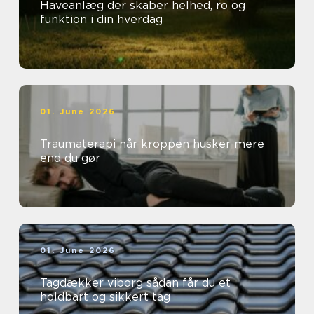
Haveanlæg der skaber helhed, ro og
funktion i din hverdag
01. June 2026
Traumaterapi når kroppen husker mere
end du gør
01. June 2026
Tagdækker viborg sådan får du et
holdbart og sikkert tag