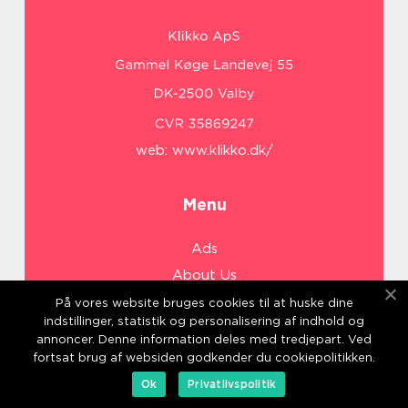
web:
www.klikko.dk/
Menu
Ads
About Us
Cookies
På vores website bruges cookies til at huske dine
indstillinger, statistik og personalisering af indhold og
Contact
annoncer. Denne information deles med tredjepart. Ved
Sitemap
fortsat brug af websiden godkender du cookiepolitikken.
Ok
Privatlivspolitik