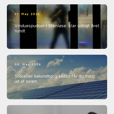
31. May 2026
Vinduespudser i Stenløse: klar udsigt året
rundt
09. May 2026
Solceller kalundborg sådan får du mest
ud af solen