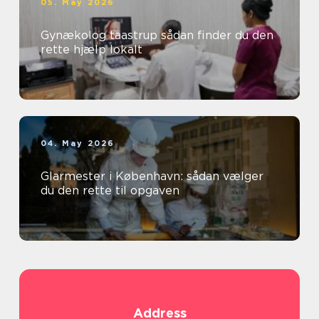
05. May 2026
Gynækolog taastrup sådan finder du den
rette hjælp lokalt
04. May 2026
Glarmester i København: sådan vælger
du den rette til opgaven
Address