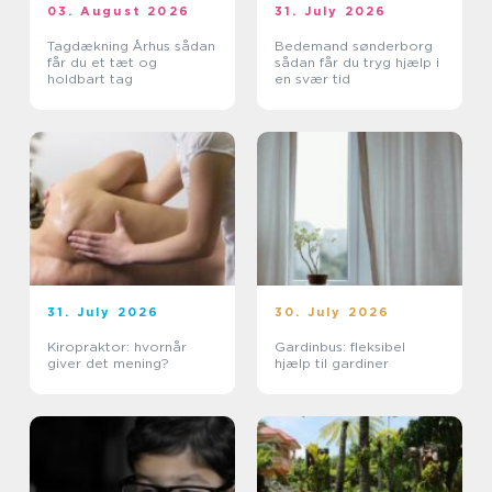
03. August 2026
31. July 2026
Tagdækning Århus sådan
Bedemand sønderborg
får du et tæt og
sådan får du tryg hjælp i
holdbart tag
en svær tid
31. July 2026
30. July 2026
Kiropraktor: hvornår
Gardinbus: fleksibel
giver det mening?
hjælp til gardiner