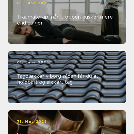
01. June 2026
Traumaterapi når kroppen husker mere
end du gør
01. June 2026
Tagdækker viborg sådan får du et
holdbart og sikkert tag
31. May 2026