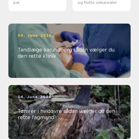
par
og flotte udearealer
06. June 2026
Tandlæge kalundborg sådan vælger du
den rette klinik
04. June 2026
Tømrer i hvidovre sådan vælger du den
rette fagmand