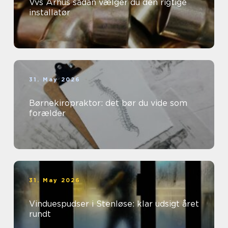
Vvs Århus sådan vælger du den rigtige
installatør
31. May 2026
Børnekiropraktor: det bør du vide som
forælder
31. May 2026
Vinduespudser i Stenløse: klar udsigt året
rundt