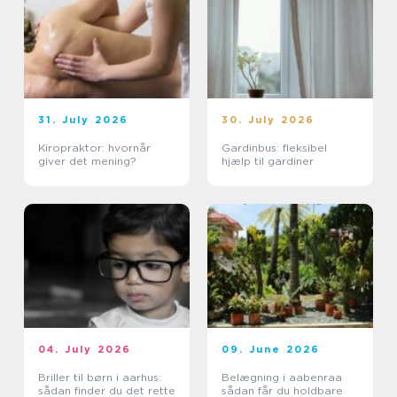
31. July 2026
30. July 2026
Kiropraktor: hvornår
Gardinbus: fleksibel
giver det mening?
hjælp til gardiner
04. July 2026
09. June 2026
Briller til børn i aarhus:
Belægning i aabenraa
sådan finder du det rette
sådan får du holdbare