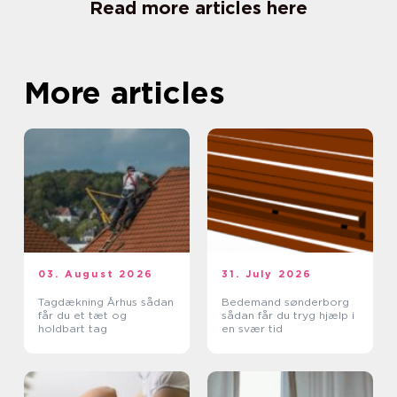
Read more articles here
More articles
03. August 2026
31. July 2026
Tagdækning Århus sådan
Bedemand sønderborg
får du et tæt og
sådan får du tryg hjælp i
holdbart tag
en svær tid