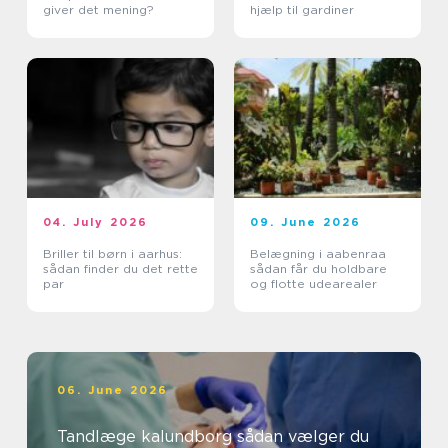
giver det mening?
hjælp til gardiner
04. July 2026
09. June 2026
Briller til børn i aarhus:
Belægning i aabenraa
sådan finder du det rette
sådan får du holdbare
par
og flotte udearealer
06. June 2026
Tandlæge kalundborg sådan vælger du