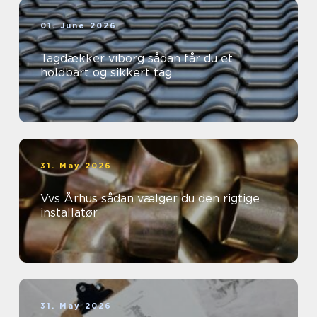
01. June 2026
Tagdækker viborg sådan får du et
holdbart og sikkert tag
31. May 2026
Vvs Århus sådan vælger du den rigtige
installatør
31. May 2026