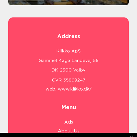
Address
web:
www.klikko.dk/
Menu
Ads
About Us