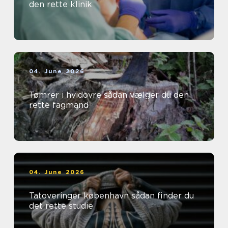
den rette klinik
04. June 2026
Tømrer i hvidovre sådan vælger du den
rette fagmand
04. June 2026
Tatoveringer københavn sådan finder du
det rette studie