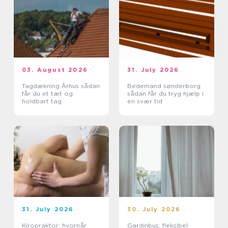
03. August 2026
31. July 2026
Tagdækning Århus sådan
Bedemand sønderborg
får du et tæt og
sådan får du tryg hjælp i
holdbart tag
en svær tid
31. July 2026
30. July 2026
Kiropraktor: hvornår
Gardinbus: fleksibel