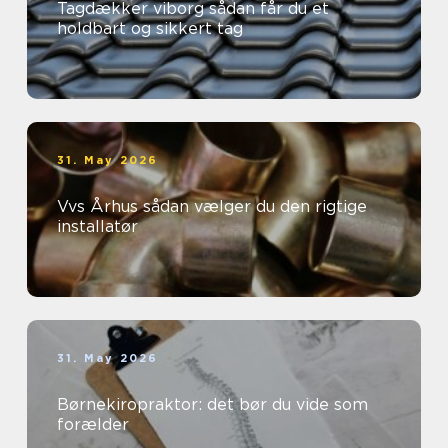
Tagdækker viborg sådan får du et
holdbart og sikkert tag
31. May 2026
Vvs Århus sådan vælger du den rigtige
installatør
31. May 2026
Børnekiropraktor: det bør du vide som
forælder