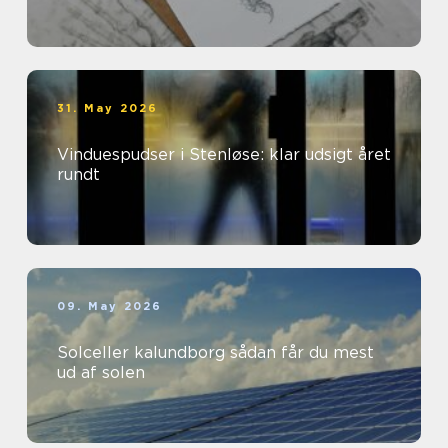
31. May 2026
Vinduespudser i Stenløse: klar udsigt året
rundt
09. May 2026
Solceller kalundborg sådan får du mest
ud af solen