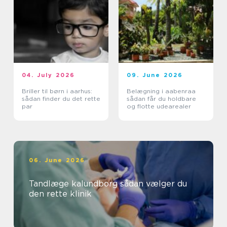
04. July 2026
09. June 2026
Briller til børn i aarhus:
Belægning i aabenraa
sådan finder du det rette
sådan får du holdbare
par
og flotte udearealer
06. June 2026
Tandlæge kalundborg sådan vælger du
den rette klinik