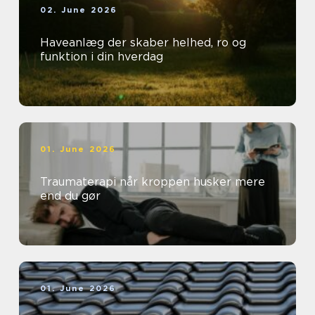
02. June 2026
Haveanlæg der skaber helhed, ro og
funktion i din hverdag
01. June 2026
Traumaterapi når kroppen husker mere
end du gør
01. June 2026