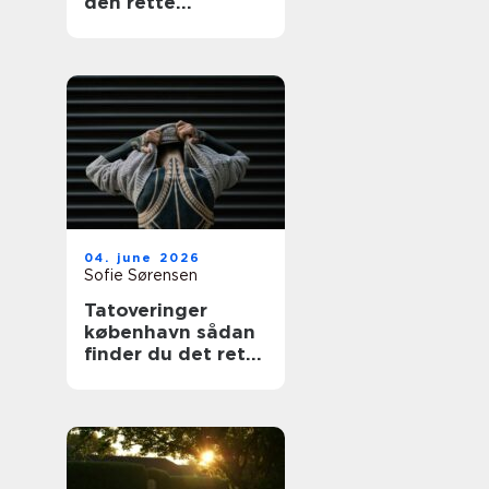
den rette
fagmand
04. june 2026
Sofie Sørensen
Tatoveringer
københavn sådan
finder du det rette
studie