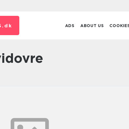
S.
dk
ADS
ABOUT US
COOKIE
vidovre