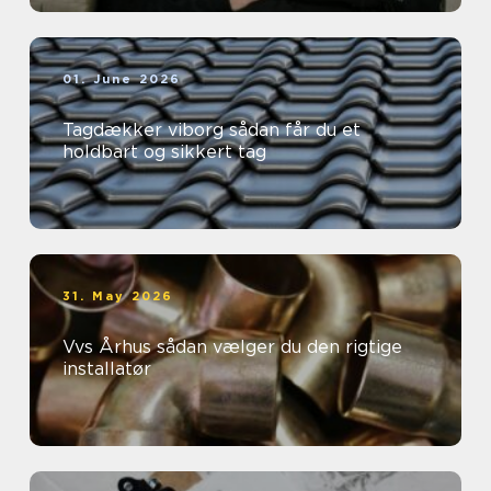
01. June 2026
Tagdækker viborg sådan får du et
holdbart og sikkert tag
31. May 2026
Vvs Århus sådan vælger du den rigtige
installatør