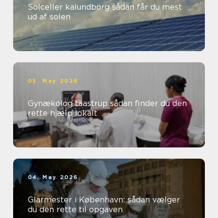
Solceller kalundborg sådan får du mest
ud af solen
05. May 2026
Gynækolog taastrup sådan finder du den
rette hjælp lokalt
04. May 2026
Glarmester i København: sådan vælger
du den rette til opgaven