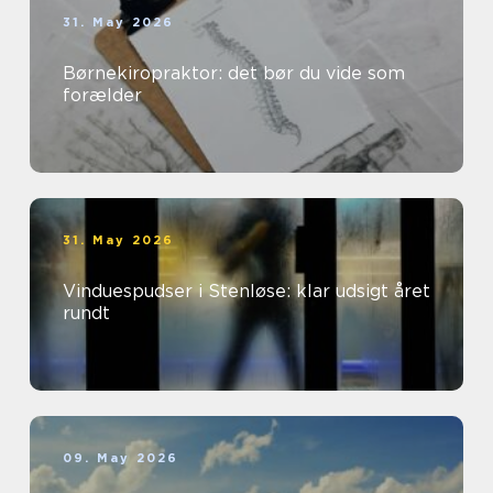
31. May 2026
Børnekiropraktor: det bør du vide som
forælder
31. May 2026
Vinduespudser i Stenløse: klar udsigt året
rundt
09. May 2026