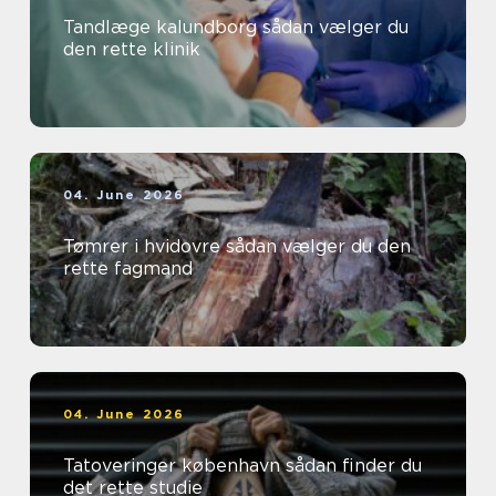
Tandlæge kalundborg sådan vælger du
den rette klinik
04. June 2026
Tømrer i hvidovre sådan vælger du den
rette fagmand
04. June 2026
Tatoveringer københavn sådan finder du
det rette studie