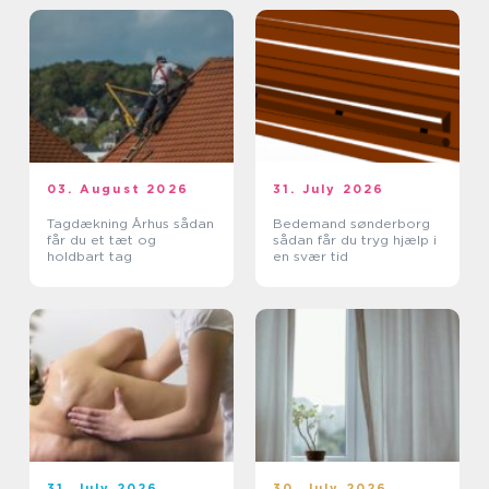
03. August 2026
31. July 2026
Tagdækning Århus sådan
Bedemand sønderborg
får du et tæt og
sådan får du tryg hjælp i
holdbart tag
en svær tid
31. July 2026
30. July 2026