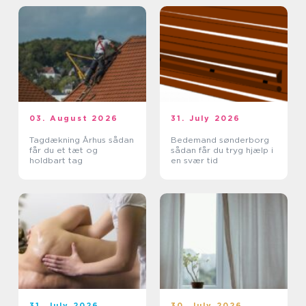
03. August 2026
31. July 2026
Tagdækning Århus sådan
Bedemand sønderborg
får du et tæt og
sådan får du tryg hjælp i
holdbart tag
en svær tid
31. July 2026
30. July 2026