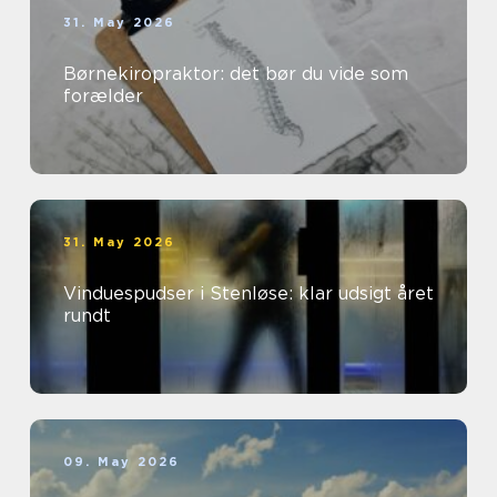
31. May 2026
Børnekiropraktor: det bør du vide som
forælder
31. May 2026
Vinduespudser i Stenløse: klar udsigt året
rundt
09. May 2026