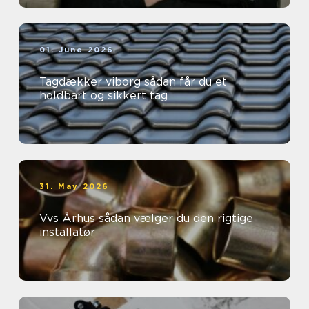
01. June 2026
Tagdækker viborg sådan får du et
holdbart og sikkert tag
31. May 2026
Vvs Århus sådan vælger du den rigtige
installatør