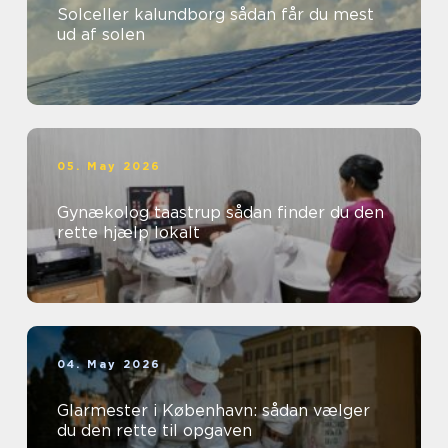
Solceller kalundborg sådan får du mest
ud af solen
05. May 2026
Gynækolog taastrup sådan finder du den
rette hjælp lokalt
04. May 2026
Glarmester i København: sådan vælger
du den rette til opgaven