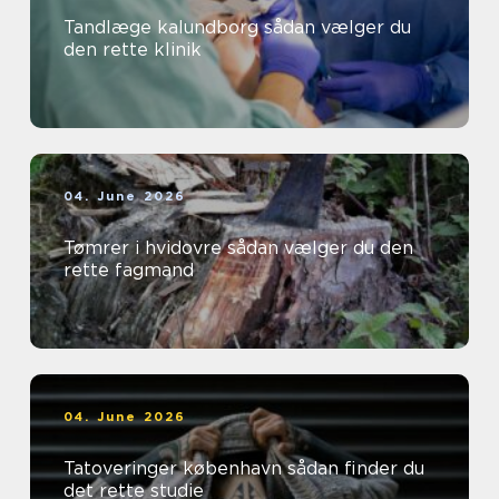
Tandlæge kalundborg sådan vælger du
den rette klinik
04. June 2026
Tømrer i hvidovre sådan vælger du den
rette fagmand
04. June 2026
Tatoveringer københavn sådan finder du
det rette studie