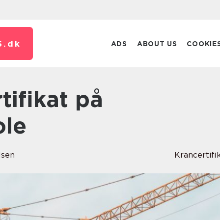
S.
dk
ADS
ABOUT US
COOKIE
ole
lsen
Krancertifi