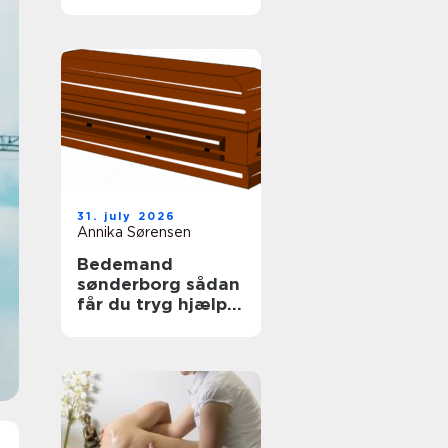
tag
31. july 2026
Annika Sørensen
Bedemand
sønderborg sådan
får du tryg hjælp i
en svær tid