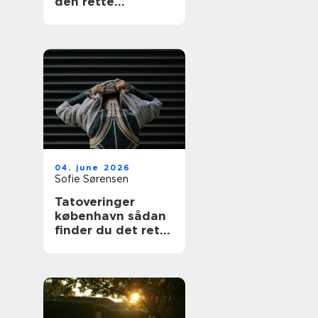
den rette
fagmand
04. june 2026
Sofie Sørensen
Tatoveringer
københavn sådan
finder du det rette
studie