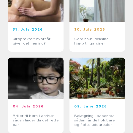
31. July 2026
30. July 2026
Kiropraktor: hvornår
Gardinbus: fleksibel
giver det mening?
hjælp til gardiner
04. July 2026
09. June 2026
Briller til børn i aarhus:
Belægning i aabenraa
sådan finder du det rette
sådan får du holdbare
par
og flotte udearealer