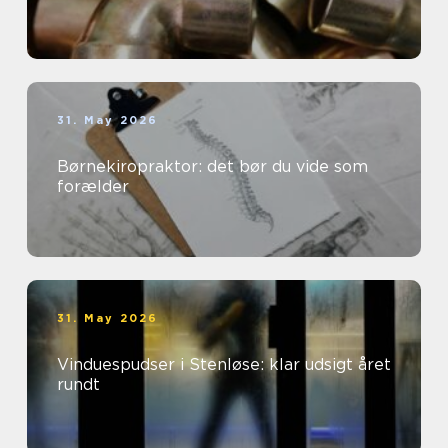
31. May 2026
Børnekiropraktor: det bør du vide som
forælder
31. May 2026
Vinduespudser i Stenløse: klar udsigt året
rundt