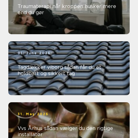
Traumaterapi når kroppen husker mere
end du gør
01. June 2026
Tagdækker viborg sådan får du et
holdbart og sikkert tag
31. May 2026
Vvs Århus sådan vælger du den rigtige
installatør