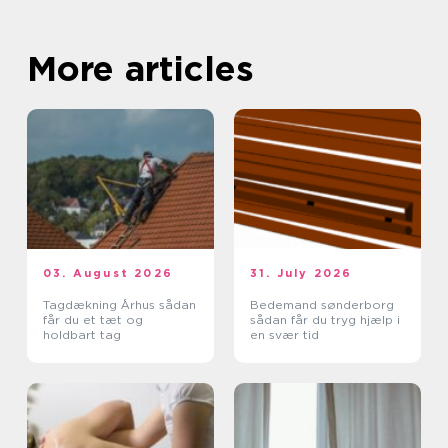
More articles
03. August 2026
31. July 2026
Tagdækning Århus sådan
Bedemand sønderborg
får du et tæt og
sådan får du tryg hjælp i
holdbart tag
en svær tid