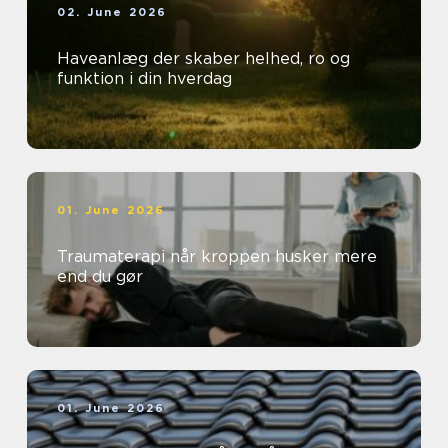
02. June 2026
Haveanlæg der skaber helhed, ro og
funktion i din hverdag
01. June 2026
Traumaterapi når kroppen husker mere
end du gør
01. June 2026