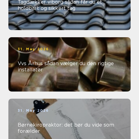
Tagdækker viborg sådan får du et
holdbart og sikkert tag
31. May 2026
Vvs Århus sådan vælger du den rigtige
installatør
31. May 2026
Børnekiropraktor: det bør du vide som
forælder