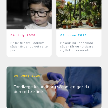
04. July 2026
09. June 2026
Briller til børn i aarhus:
Belægning i aabenraa
sådan finder du det rette
sådan får du holdbare
par
og flotte udearealer
06. June 2026
Tandlæge kalundborg sådan vælger du
den rette klinik