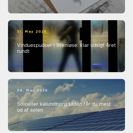
31. May 2026
Vinduespudser i Stenløse: klar udsigt året
rundt
09. May 2026
Solceller kalundborg sådan får du mest
ud af solen