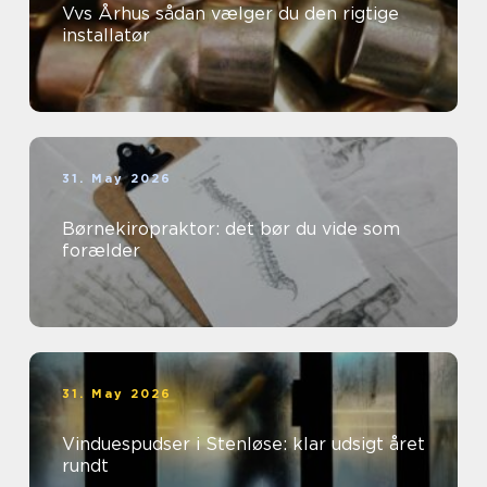
Vvs Århus sådan vælger du den rigtige
installatør
31. May 2026
Børnekiropraktor: det bør du vide som
forælder
31. May 2026
Vinduespudser i Stenløse: klar udsigt året
rundt