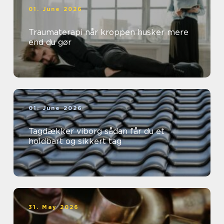
01. June 2026
Traumaterapi når kroppen husker mere
end du gør
01. June 2026
Tagdækker viborg sådan får du et
holdbart og sikkert tag
31. May 2026