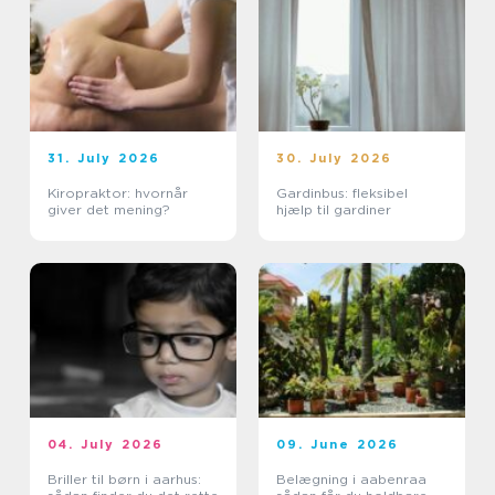
31. July 2026
30. July 2026
Kiropraktor: hvornår
Gardinbus: fleksibel
giver det mening?
hjælp til gardiner
04. July 2026
09. June 2026
Briller til børn i aarhus:
Belægning i aabenraa