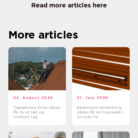
Read more articles here
More articles
03. August 2026
31. July 2026
Tagdækning Århus sådan
Bedemand sønderborg
får du et tæt og
sådan får du tryg hjælp i
holdbart tag
en svær tid