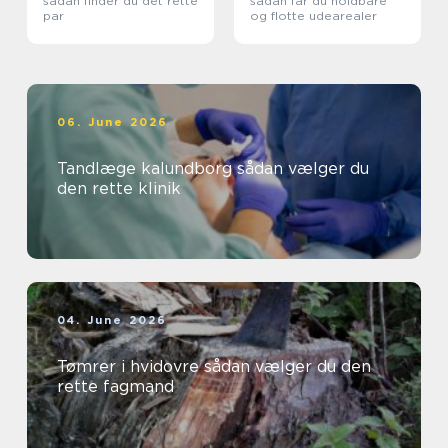
sådan finder du det rette
sådan får du holdbare
par
og flotte udearealer
06. June 2026
Tandlæge kalundborg sådan vælger du
den rette klinik
04. June 2026
Tømrer i hvidovre sådan vælger du den
rette fagmand