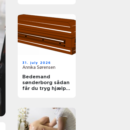
tag
31. july 2026
Annika Sørensen
Bedemand
sønderborg sådan
får du tryg hjælp i
en svær tid