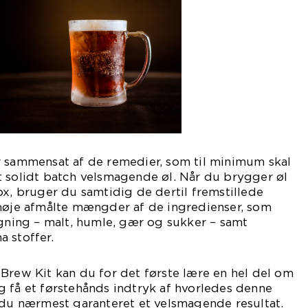
r sammensat af de remedier, som til minimum skal
t solidt batch velsmagende øl. Når du brygger øl
ox, bruger du samtidig de dertil fremstillede
 nøje afmålte mængder af de ingredienser, som
ygning – malt, humle, gær og sukker – samt
 stoffer.
Brew Kit kan du for det første lære en hel del om
 få et førstehånds indtryk af hvorledes denne
 du nærmest garanteret et velsmagende resultat.