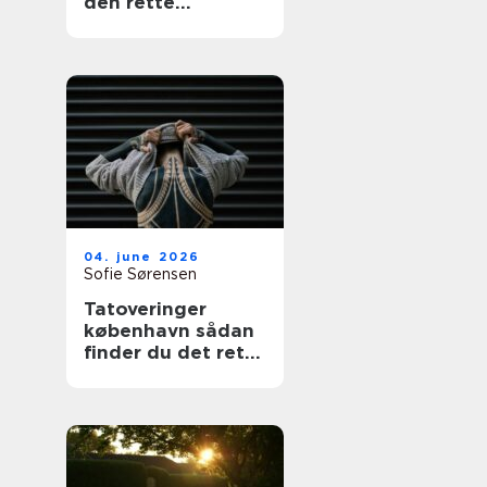
den rette
fagmand
04. june 2026
Sofie Sørensen
Tatoveringer
københavn sådan
finder du det rette
studie