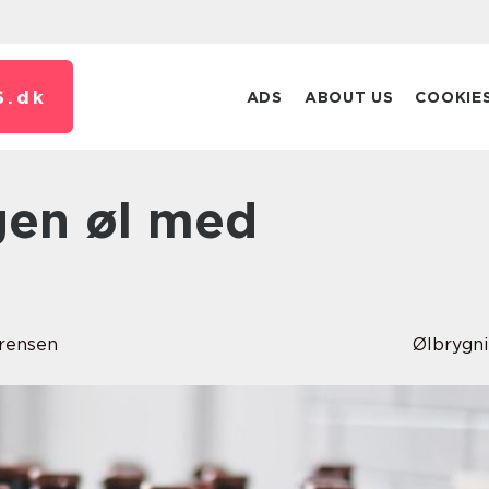
S.
dk
ADS
ABOUT US
COOKIE
rensen
Ølbrygn