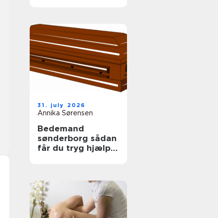
tag
31. july 2026
Annika Sørensen
Bedemand
sønderborg sådan
får du tryg hjælp i
en svær tid