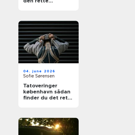
den rette
fagmand
04. june 2026
Sofie Sørensen
Tatoveringer
københavn sådan
finder du det rette
studie