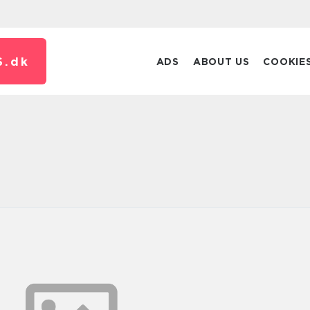
S.
dk
ADS
ABOUT US
COOKIE