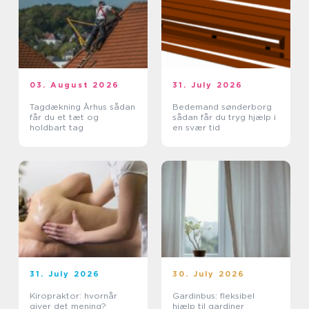
03. August 2026
31. July 2026
Tagdækning Århus sådan
Bedemand sønderborg
får du et tæt og
sådan får du tryg hjælp i
holdbart tag
en svær tid
31. July 2026
30. July 2026
Kiropraktor: hvornår
Gardinbus: fleksibel
giver det mening?
hjælp til gardiner