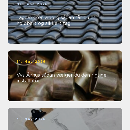
01. June 2026
Tagdækker viborg sådan får du et
holdbart og sikkert tag
31. May 2026
Vvs Århus sådan vælger du den rigtige
installatør
31. May 2026