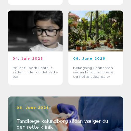
04. July 2026
09. June 2026
Briller til børn i aarhus:
Belægning i aabenraa
sådan finder du det rette
sådan får du holdbare
par
og flotte udearealer
06. June 2026
Tandlæge kalundborg sådan vælger du
den rette klinik