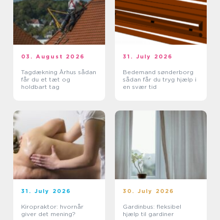
03. August 2026
31. July 2026
Tagdækning Århus sådan
Bedemand sønderborg
får du et tæt og
sådan får du tryg hjælp i
holdbart tag
en svær tid
31. July 2026
30. July 2026
Kiropraktor: hvornår
Gardinbus: fleksibel
giver det mening?
hjælp til gardiner