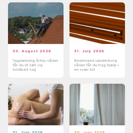
03. August 2026
31. July 2026
Tagdækning Århus sådan
Bedemand sønderborg
får du et tæt og
sådan får du tryg hjælp i
holdbart tag
en svær tid
31. July 2026
30. July 2026