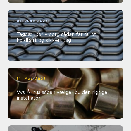
01. June 2026
Tagdækker viborg sådan får du et
holdbart og sikkert tag
31. May 2026
Vvs Århus sådan vælger du den rigtige
installatør