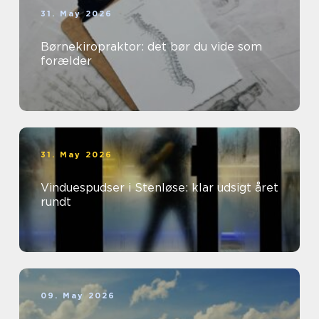
31. May 2026
Børnekiropraktor: det bør du vide som
forælder
31. May 2026
Vinduespudser i Stenløse: klar udsigt året
rundt
09. May 2026