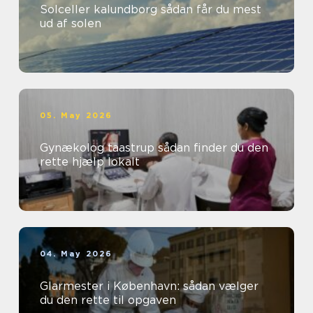
Solceller kalundborg sådan får du mest
ud af solen
05. May 2026
Gynækolog taastrup sådan finder du den
rette hjælp lokalt
04. May 2026
Glarmester i København: sådan vælger
du den rette til opgaven