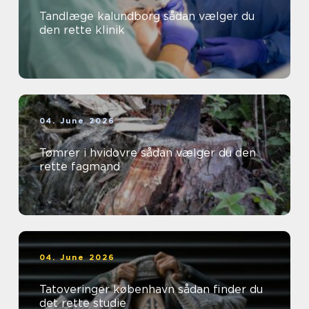
Tandlæge kalundborg sådan vælger du
den rette klinik
04. June 2026
Tømrer i hvidovre sådan vælger du den
rette fagmand
04. June 2026
Tatoveringer københavn sådan finder du
det rette studie