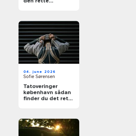
den rette
fagmand
04. june 2026
Sofie Sørensen
Tatoveringer
københavn sådan
finder du det rette
studie