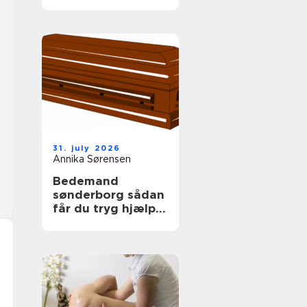
tag
31. july 2026
Annika Sørensen
Bedemand
sønderborg sådan
får du tryg hjælp i
en svær tid