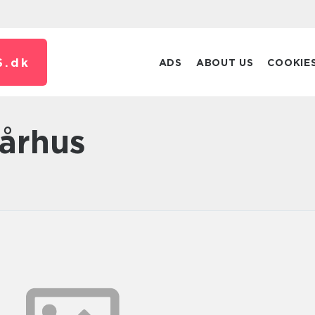
S.
dk
ADS
ABOUT US
COOKIE
århus