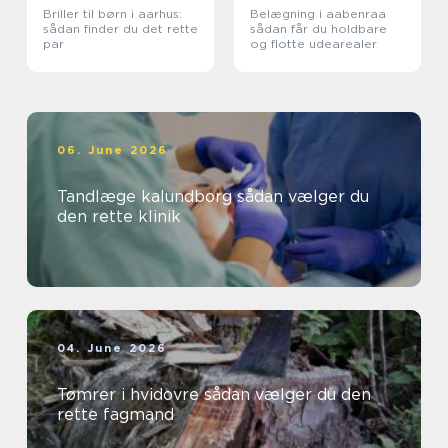
Briller til børn i aarhus:
Belægning i aabenraa
sådan finder du det rette
sådan får du holdbare
par
og flotte udearealer
06. June 2026
Tandlæge kalundborg sådan vælger du
den rette klinik
04. June 2026
Tømrer i hvidovre sådan vælger du den
rette fagmand