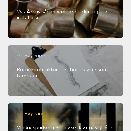
Vvs Århus sådan vælger du den rigtige
installatør
31. May 2026
Børnekiropraktor: det bør du vide som
forælder
31. May 2026
Vinduespudser i Stenløse: klar udsigt året