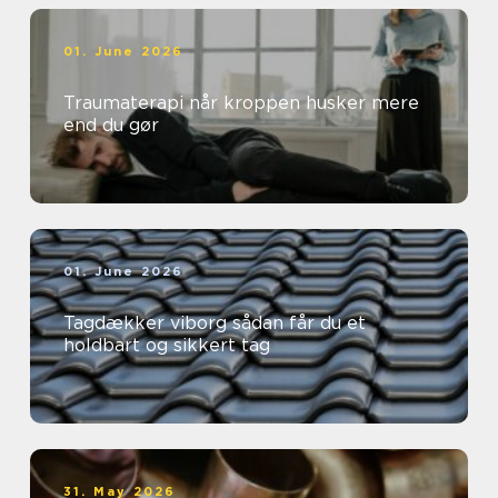
01. June 2026
Traumaterapi når kroppen husker mere
end du gør
01. June 2026
Tagdækker viborg sådan får du et
holdbart og sikkert tag
31. May 2026