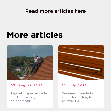
Read more articles here
More articles
03. August 2026
31. July 2026
Tagdækning Århus sådan
Bedemand sønderborg
får du et tæt og
sådan får du tryg hjælp i
holdbart tag
en svær tid