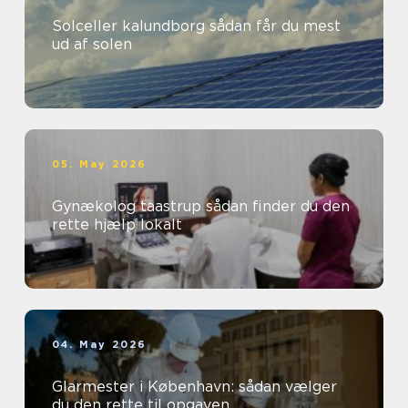
Solceller kalundborg sådan får du mest
ud af solen
05. May 2026
Gynækolog taastrup sådan finder du den
rette hjælp lokalt
04. May 2026
Glarmester i København: sådan vælger
du den rette til opgaven