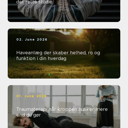
det rette studie
02. June 2026
Haveanlæg der skaber helhed, ro og
funktion i din hverdag
01. June 2026
Traumaterapi når kroppen husker mere
end du gør