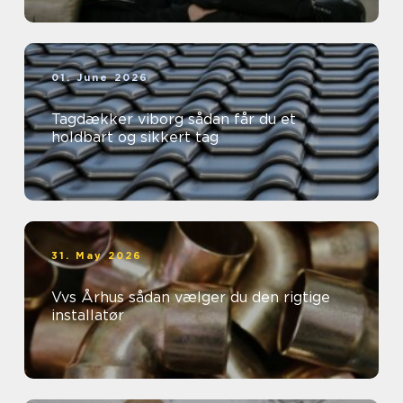
01. June 2026
Tagdækker viborg sådan får du et
holdbart og sikkert tag
31. May 2026
Vvs Århus sådan vælger du den rigtige
installatør