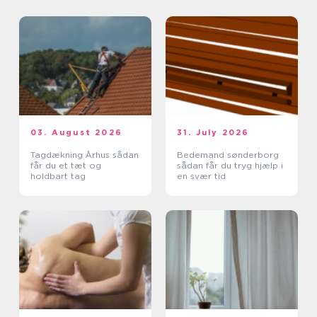
03. August 2026
31. July 2026
Tagdækning Århus sådan
Bedemand sønderborg
får du et tæt og
sådan får du tryg hjælp i
holdbart tag
en svær tid