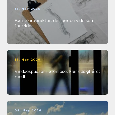
31. May 2026
Børnekiropraktor: det bør du vide som
forælder
31. May 2026
Vinduespudser i Stenløse: klar udsigt året
rundt
09. May 2026