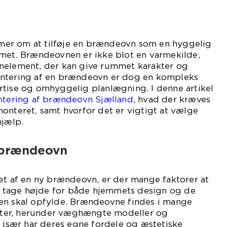
er om at tilføje en brændeovn som en hyggelig
mmet. Brændeovnen er ikke blot en varmekilde,
nelement, der kan give rummet karakter og
ontering af en brændeovn er dog en kompleks
rtise og omhyggelig planlægning. I denne artikel
tering af brændeovn Sjælland
, hvad der kræves
onteret, samt hvorfor det er vigtigt at vælge
hjælp.
e brændeovn
et af en ny brændeovn, er der mange faktorer at
at tage højde for både hjemmets design og de
en skal opfylde. Brændeovne findes i mange
larter, herunder væghængte modeller og
r især har deres egne fordele og æstetiske