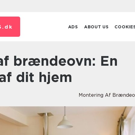
S.
dk
ADS
ABOUT US
COOKIE
 af dit hjem
Montering Af Brænde