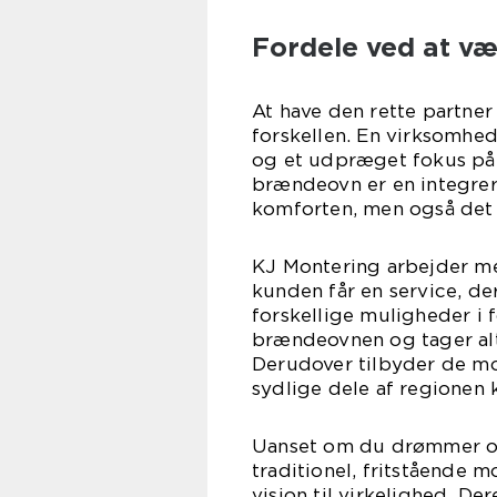
Fordele ved at væ
At have den rette partner
forskellen. En virksomhe
og et udpræget fokus på b
brændeovn er en integrer
komforten, men også det 
KJ Montering arbejder me
kunden får en service, der
forskellige muligheder i f
brændeovnen og tager alt
Derudover tilbyder de mo
sydlige dele af regionen 
Uanset om du drømmer o
traditionel, fritstående 
vision til virkelighed. D