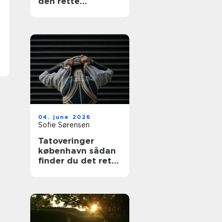
den rette
fagmand
04. june 2026
Sofie Sørensen
Tatoveringer
københavn sådan
finder du det rette
studie