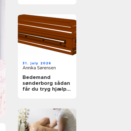
tag
31. july 2026
Annika Sørensen
Bedemand
sønderborg sådan
får du tryg hjælp i
en svær tid