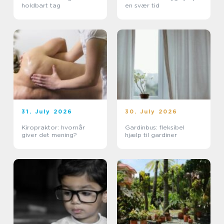
holdbart tag
en svær tid
31. July 2026
30. July 2026
Kiropraktor: hvornår
Gardinbus: fleksibel
giver det mening?
hjælp til gardiner