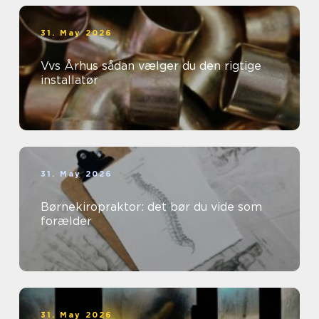
31. May 2026
Vvs Århus sådan vælger du den rigtige
installatør
31. May 2026
Børnekiropraktor: det bør du vide som
forælder
31. May 2026