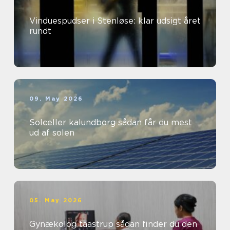
Vinduespudser i Stenløse: klar udsigt året
rundt
09. May 2026
Solceller kalundborg sådan får du mest
ud af solen
05. May 2026
Gynækolog taastrup sådan finder du den