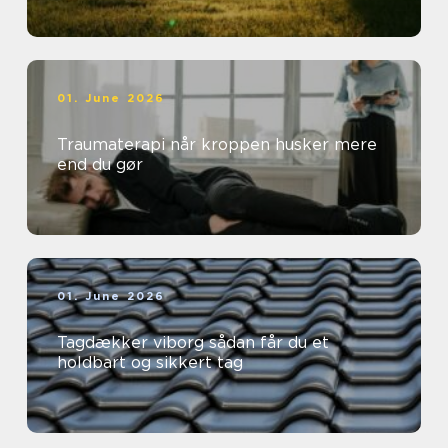
01. June 2026
Traumaterapi når kroppen husker mere
end du gør
01. June 2026
Tagdækker viborg sådan får du et
holdbart og sikkert tag