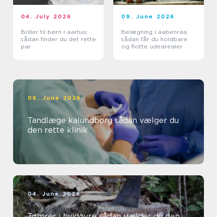
04. July 2026
09. June 2026
Briller til børn i aarhus:
Belægning i aabenraa
sådan finder du det rette
sådan får du holdbare
par
og flotte udearealer
06. June 2026
Tandlæge kalundborg sådan vælger du
den rette klinik
04. June 2026
Tømrer i hvidovre sådan vælger du den