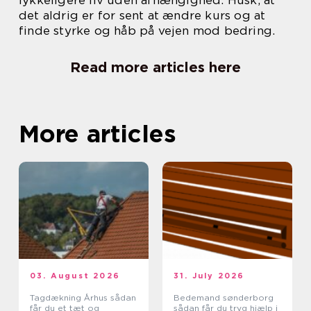
det aldrig er for sent at ændre kurs og at
finde styrke og håb på vejen mod bedring.
Read more articles here
More articles
03. August 2026
31. July 2026
Tagdækning Århus sådan
Bedemand sønderborg
får du et tæt og
sådan får du tryg hjælp i