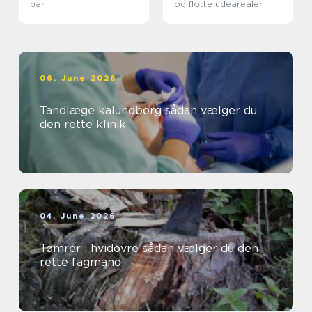
par
og flotte udearealer
06. June 2026
Tandlæge kalundborg sådan vælger du
den rette klinik
04. June 2026
Tømrer i hvidovre sådan vælger du den
rette fagmand