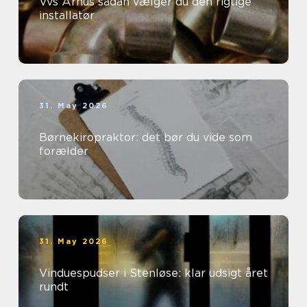
Vvs Århus sådan vælger du den rigtige
installatør
31. May 2026
Børnekiropraktor: det bør du vide som
forælder
31. May 2026
Vinduespudser i Stenløse: klar udsigt året
rundt