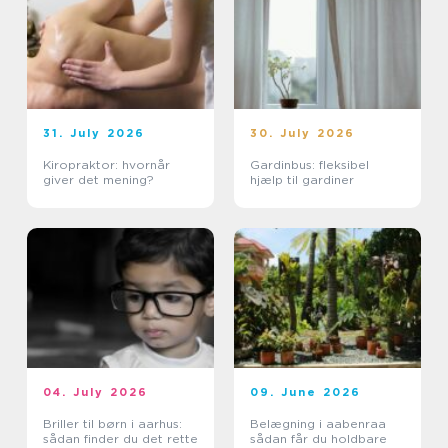
31. July 2026
30. July 2026
Kiropraktor: hvornår
Gardinbus: fleksibel
giver det mening?
hjælp til gardiner
04. July 2026
09. June 2026
Briller til børn i aarhus:
Belægning i aabenraa
sådan finder du det rette
sådan får du holdbare