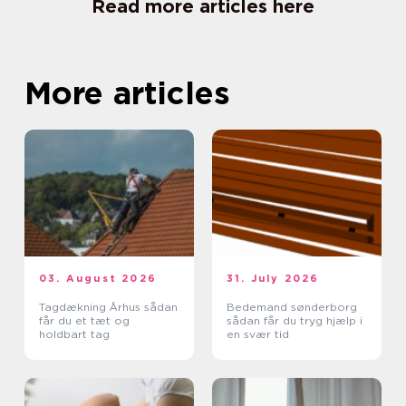
Read more articles here
More articles
03. August 2026
31. July 2026
Tagdækning Århus sådan
Bedemand sønderborg
får du et tæt og
sådan får du tryg hjælp i
holdbart tag
en svær tid