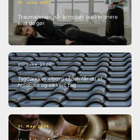
01. June 2026
Traumaterapi når kroppen husker mere
end du gør
01. June 2026
Tagdækker viborg sådan får du et
holdbart og sikkert tag
31. May 2026