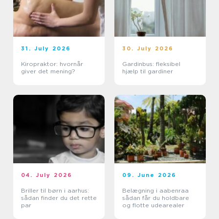
31. July 2026
30. July 2026
Kiropraktor: hvornår
Gardinbus: fleksibel
giver det mening?
hjælp til gardiner
04. July 2026
09. June 2026
Briller til børn i aarhus:
Belægning i aabenraa
sådan finder du det rette
sådan får du holdbare
par
og flotte udearealer