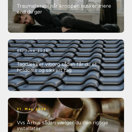
Traumaterapi når kroppen husker mere
end du gør
01. June 2026
Tagdækker viborg sådan får du et
holdbart og sikkert tag
31. May 2026
Vvs Århus sådan vælger du den rigtige
installatør