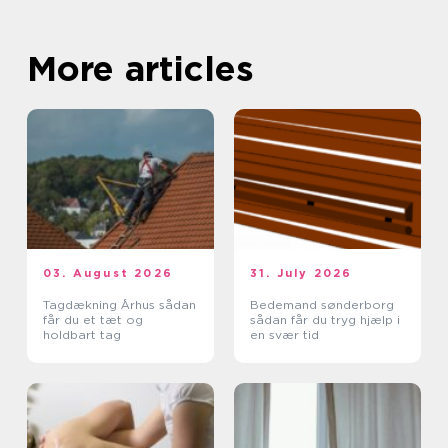
More articles
03. August 2026
31. July 2026
Tagdækning Århus sådan
Bedemand sønderborg
får du et tæt og
sådan får du tryg hjælp i
holdbart tag
en svær tid