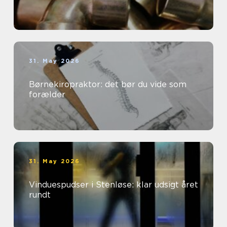
31. May 2026
Børnekiropraktor: det bør du vide som
forælder
31. May 2026
Vinduespudser i Stenløse: klar udsigt året
rundt