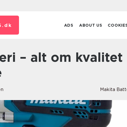
S.
dk
ADS
ABOUT US
COOKIE
e
en
Makita Batt