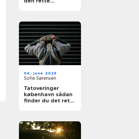
den rette
fagmand
04. june 2026
Sofie Sørensen
Tatoveringer
københavn sådan
finder du det rette
studie