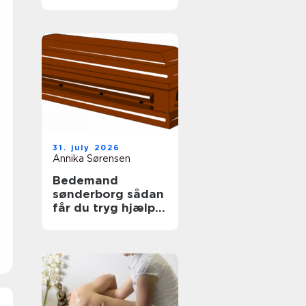
tag
31. july 2026
Annika Sørensen
Bedemand
sønderborg sådan
får du tryg hjælp i
en svær tid