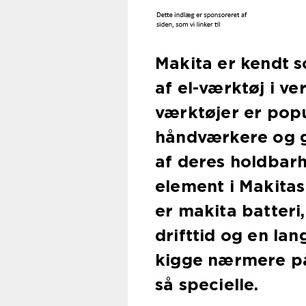
Makita er kendt 
af el-værktøj i v
værktøjer er pop
håndværkere og g
af deres holdbarh
element i Makita
er makita batteri
drifttid og en lang
kigge nærmere på
så specielle.