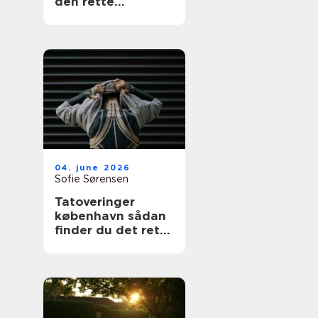
den rette
fagmand
04. june 2026
Sofie Sørensen
Tatoveringer
københavn sådan
finder du det rette
studie