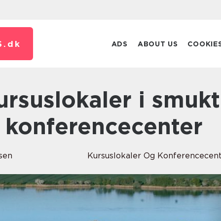
S.
dk
ADS
ABOUT US
COOKIE
 konferencecenter
sen
Kursuslokaler Og Konferencecen