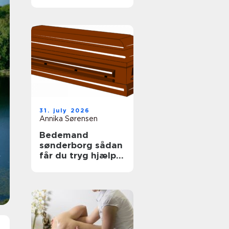
tag
31. july 2026
Annika Sørensen
Bedemand
sønderborg sådan
får du tryg hjælp i
en svær tid