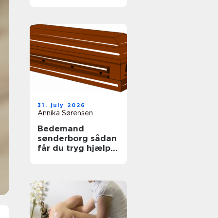
tag
31. july 2026
Annika Sørensen
Bedemand
sønderborg sådan
får du tryg hjælp i
en svær tid