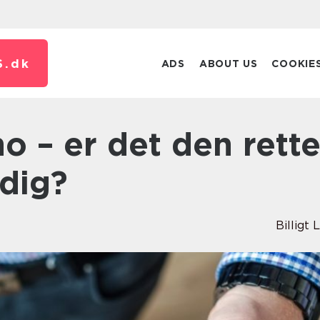
S.
dk
ADS
ABOUT US
COOKIE
 dig?
Billigt 