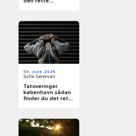
den rette
fagmand
04. june 2026
Sofie Sørensen
Tatoveringer
københavn sådan
finder du det rette
studie