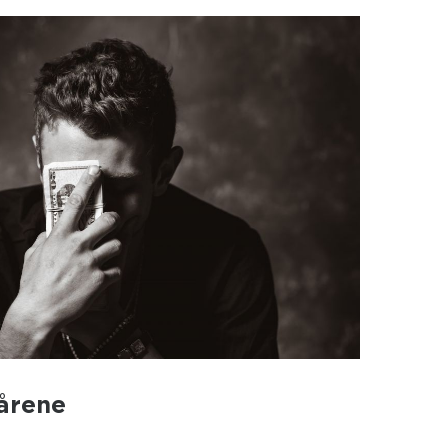
kårene