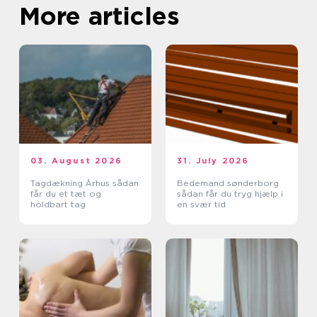
More articles
03. August 2026
31. July 2026
Tagdækning Århus sådan
Bedemand sønderborg
får du et tæt og
sådan får du tryg hjælp i
holdbart tag
en svær tid