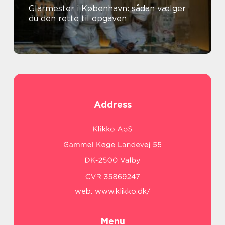
Glarmester i København: sådan vælger
du den rette til opgaven
Address
web:
www.klikko.dk/
Menu