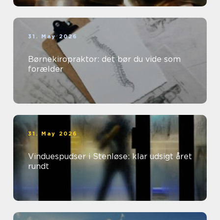
31. May 2026
Børnekiropraktor: det bør du vide som
forælder
31. May 2026
Vinduespudser i Stenløse: klar udsigt året
rundt