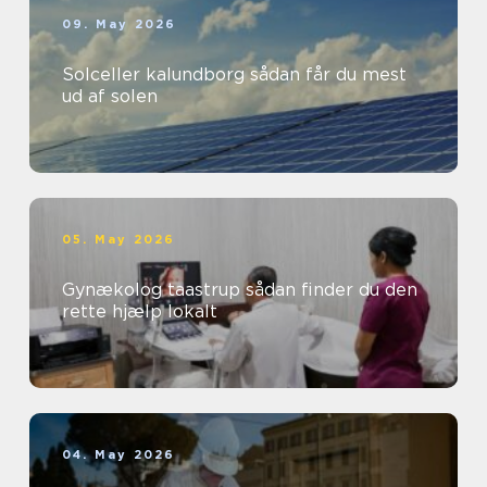
09. May 2026
Solceller kalundborg sådan får du mest
ud af solen
05. May 2026
Gynækolog taastrup sådan finder du den
rette hjælp lokalt
04. May 2026