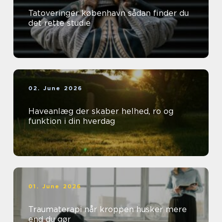
Tatoveringer københavn sådan finder du
det rette studie
02. June 2026
Haveanlæg der skaber helhed, ro og
funktion i din hverdag
01. June 2026
Traumaterapi når kroppen husker mere
end du gør