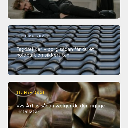
01. June 2026
Tagdækker viborg sådan får du et
holdbart og sikkert tag
31. May 2026
Vvs Århus sådan vælger du den rigtige
installatør