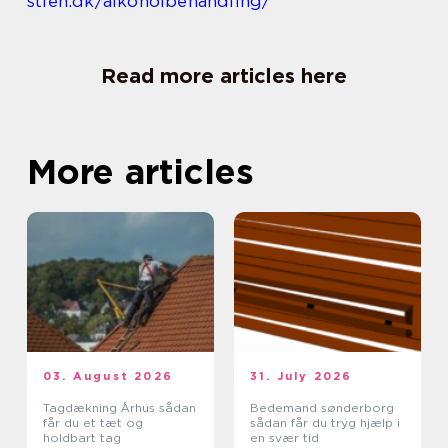
stien.dk/alkoholbehandling/
Read more articles here
More articles
03. August 2026
31. July 2026
Tagdækning Århus sådan
Bedemand sønderborg
får du et tæt og
sådan får du tryg hjælp i
holdbart tag
en svær tid