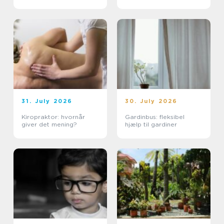
31. July 2026
30. July 2026
Kiropraktor: hvornår
Gardinbus: fleksibel
giver det mening?
hjælp til gardiner