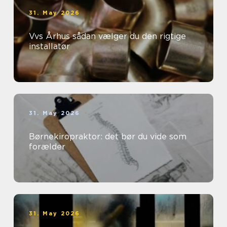
31. May 2026
Vvs Århus sådan vælger du den rigtige
installatør
31. May 2026
Børnekiropraktor: det bør du vide som
forælder
31. May 2026