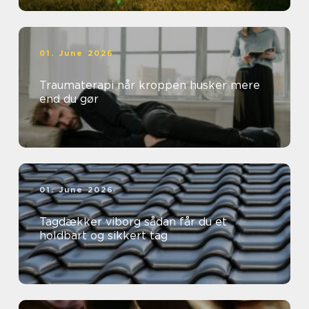
01. June 2026
Traumaterapi når kroppen husker mere
end du gør
01. June 2026
Tagdækker viborg sådan får du et
holdbart og sikkert tag