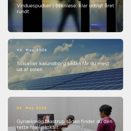
Vinduespudser i Stenløse: klar udsigt året
rundt
09. May 2026
Solceller kalundborg sådan får du mest
ud af solen
05. May 2026
Gynækolog taastrup sådan finder du den
rette hjælp lokalt