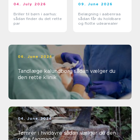
04. July 2026
09. June 2026
Briller til børn i aarhus:
Belægning i aabenraa
sådan finder du det rette
sådan får du holdbare
par
og flotte udearealer
06. June 2026
Tandlæge kalundborg sådan vælger du
den rette klinik
04. June 2026
Tømrer i hvidovre sådan vælger du den
rette fagmand