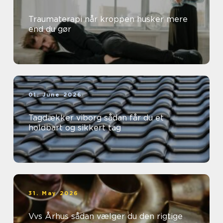
Traumaterapi når kroppen husker mere
end du gør
01. June 2026
Tagdækker viborg sådan får du et
holdbart og sikkert tag
31. May 2026
Vvs Århus sådan vælger du den rigtige