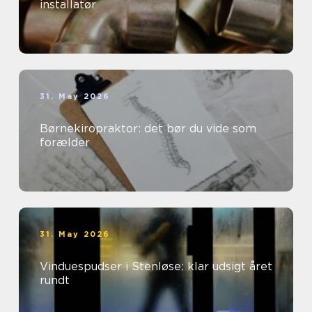
installatør
31. May 2026
Børnekiropraktor: det bør du vide som
forælder
31. May 2026
Vinduespudser i Stenløse: klar udsigt året
rundt