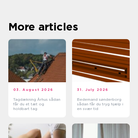
More articles
03. August 2026
31. July 2026
Tagdækning Århus sådan
Bedemand sønderborg
får du et tæt og
sådan får du tryg hjælp i
holdbart tag
en svær tid