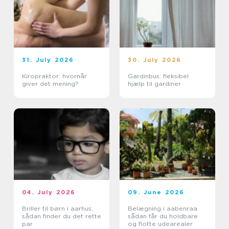
31. July 2026
30. July 2026
Kiropraktor: hvornår
Gardinbus: fleksibel
giver det mening?
hjælp til gardiner
04. July 2026
09. June 2026
Briller til børn i aarhus:
Belægning i aabenraa
sådan finder du det rette
sådan får du holdbare
par
og flotte udearealer