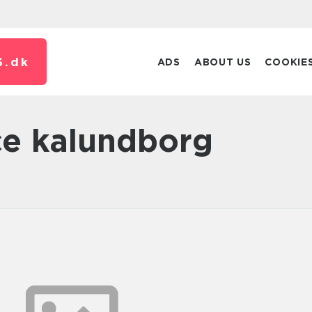
S.
dk
ADS
ABOUT US
COOKIE
ice kalundborg