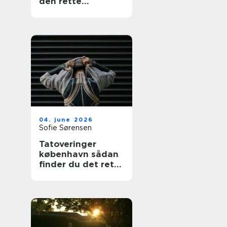
den rette
fagmand
04. june 2026
Sofie Sørensen
Tatoveringer
københavn sådan
finder du det rette
studie