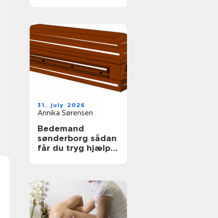
tag
31. july 2026
Annika Sørensen
Bedemand
sønderborg sådan
får du tryg hjælp i
en svær tid