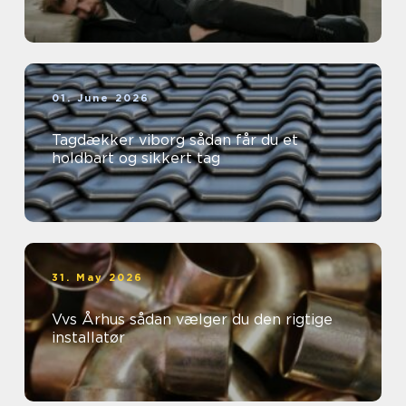
01. June 2026
Tagdækker viborg sådan får du et
holdbart og sikkert tag
31. May 2026
Vvs Århus sådan vælger du den rigtige
installatør