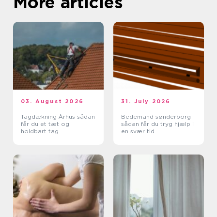
More articles
03. August 2026
31. July 2026
Tagdækning Århus sådan
Bedemand sønderborg
får du et tæt og
sådan får du tryg hjælp i
holdbart tag
en svær tid