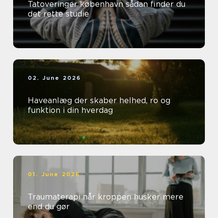
Tatoveringer københavn sådan finder du
det rette studie
02. June 2026
Haveanlæg der skaber helhed, ro og
funktion i din hverdag
01. June 2026
Traumaterapi når kroppen husker mere
end du gør