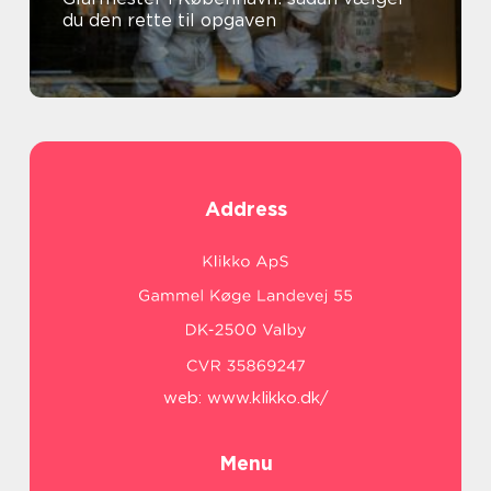
du den rette til opgaven
Address
web:
www.klikko.dk/
Menu