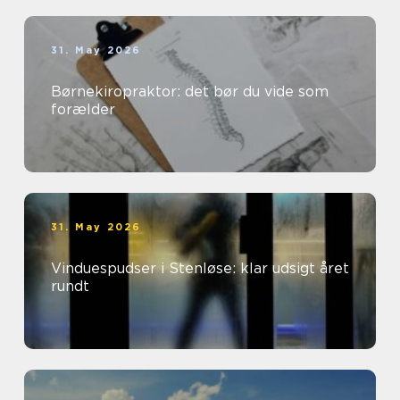
31. May 2026
Børnekiropraktor: det bør du vide som
forælder
31. May 2026
Vinduespudser i Stenløse: klar udsigt året
rundt