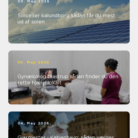
09. May 2026
Solceller kalundborg sådan får du mest
ud af solen
05. May 2026
Gynækolog taastrup sådan finder du den
rette hjælp lokalt
04. May 2026
Glarmester i København: sådan vælger