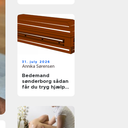
tag
31. july 2026
Annika Sørensen
Bedemand
sønderborg sådan
får du tryg hjælp i
en svær tid