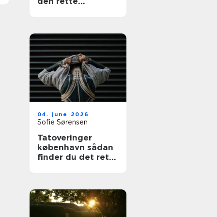
den rette
fagmand
04. june 2026
Sofie Sørensen
Tatoveringer
københavn sådan
finder du det rette
studie