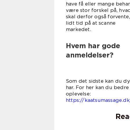
have få eller mange behan
være stor forskel på, hva
skal derfor også forvente
lidt tid på at scanne
mar
Hvem har gode
anmeldelser?
Som det sidste kan du dyk
har. For her kan du bedre
ople
https://kaatsumassage.d
Rea