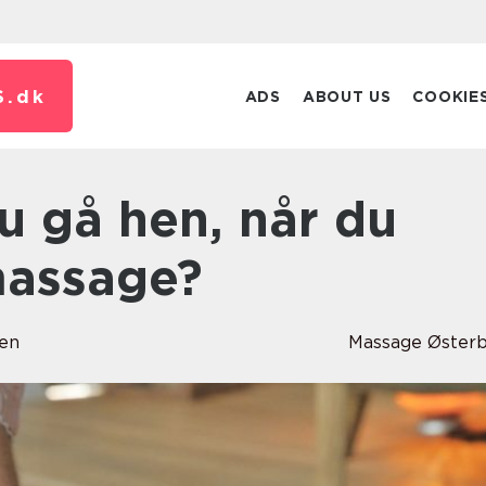
S.
dk
ADS
ABOUT US
COOKIE
massage?
en
Massage Øster