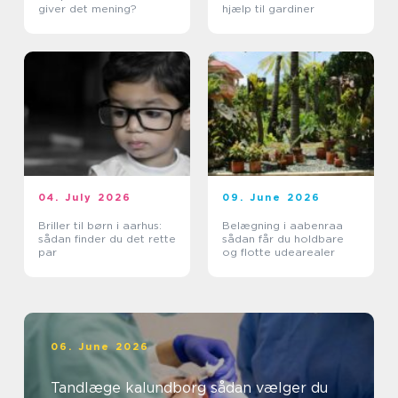
giver det mening?
hjælp til gardiner
04. July 2026
09. June 2026
Briller til børn i aarhus:
Belægning i aabenraa
sådan finder du det rette
sådan får du holdbare
par
og flotte udearealer
06. June 2026
Tandlæge kalundborg sådan vælger du