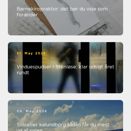
Børnekiropraktor: det bør du vide som
forælder
31. May 2026
Vinduespudser i Stenløse: klar udsigt året
rundt
09. May 2026
Solceller kalundborg sådan får du mest
ud af solen