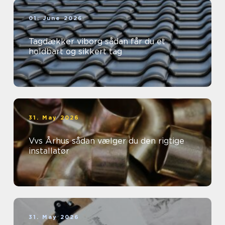
01. June 2026
Tagdækker viborg sådan får du et
holdbart og sikkert tag
31. May 2026
Vvs Århus sådan vælger du den rigtige
installatør
31. May 2026