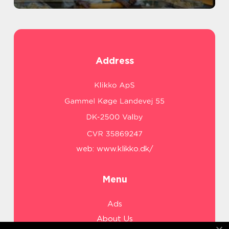
Address
web:
www.klikko.dk/
Menu
Ads
About Us