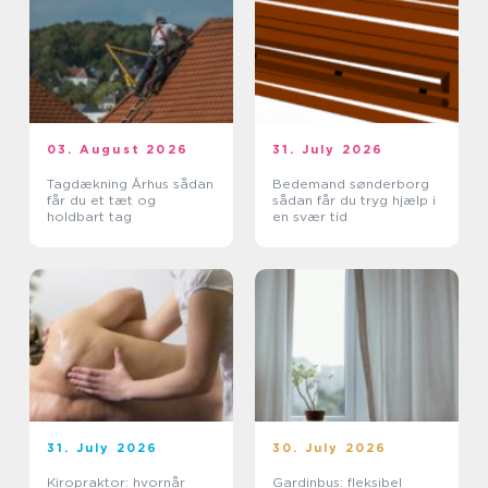
03. August 2026
31. July 2026
Tagdækning Århus sådan
Bedemand sønderborg
får du et tæt og
sådan får du tryg hjælp i
holdbart tag
en svær tid
31. July 2026
30. July 2026
Kiropraktor: hvornår
Gardinbus: fleksibel