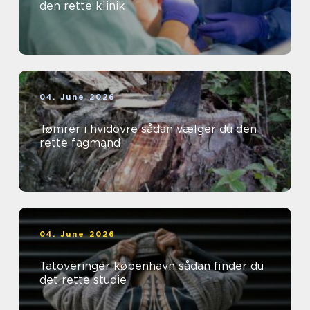
den rette klinik
04. June 2026
Tømrer i hvidovre sådan vælger du den
rette fagmand
04. June 2026
Tatoveringer københavn sådan finder du
det rette studie