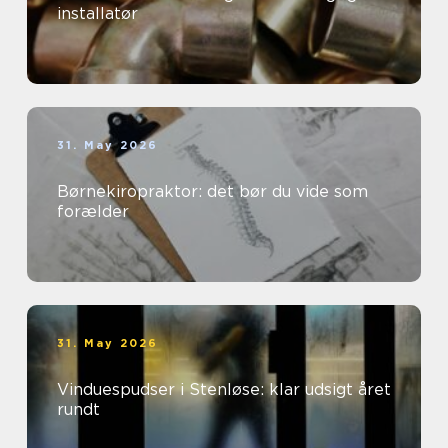
installatør
31. May 2026
Børnekiropraktor: det bør du vide som
forælder
31. May 2026
Vinduespudser i Stenløse: klar udsigt året
rundt