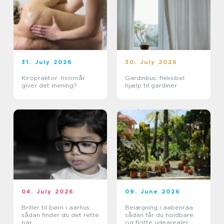
31. July 2026
30. July 2026
Kiropraktor: hvornår
Gardinbus: fleksibel
giver det mening?
hjælp til gardiner
04. July 2026
09. June 2026
Briller til børn i aarhus:
Belægning i aabenraa
sådan finder du det rette
sådan får du holdbare
par
og flotte udearealer