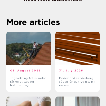
More articles
03. August 2026
31. July 2026
Tagdækning Århus sådan
Bedemand sønderborg
får du et tæt og
sådan får du tryg hjælp i
holdbart tag
en svær tid