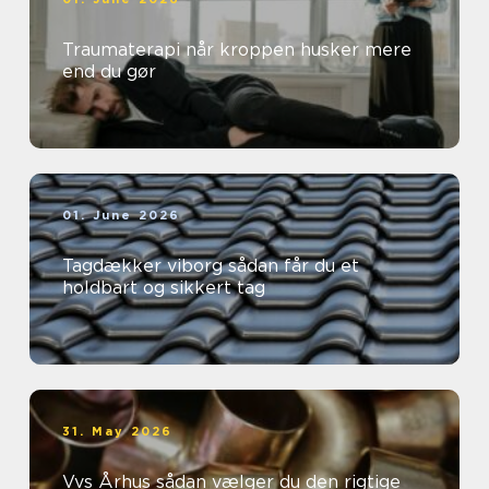
Traumaterapi når kroppen husker mere
end du gør
01. June 2026
Tagdækker viborg sådan får du et
holdbart og sikkert tag
31. May 2026
Vvs Århus sådan vælger du den rigtige