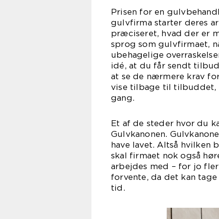
Prisen for en gulvbehandl
gulvfirma starter deres a
præciseret, hvad der er 
sprog som gulvfirmaet, n
ubehagelige overraskelse
idé, at du får sendt tilbu
at se de nærmere krav for
vise tilbage til tilbuddet,
ga
Et af de steder hvor du ka
Gulvkanonen. Gulvkanonen 
have lavet. Altså hvilken 
skal firmaet nok også hør
arbejdes med – for jo fle
forvente, da det kan tag
t