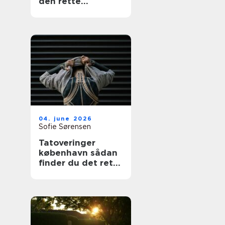
den rette
fagmand
04. june 2026
Sofie Sørensen
Tatoveringer
københavn sådan
finder du det rette
studie