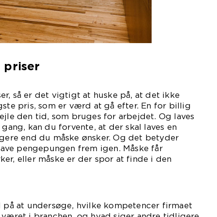
 priser
, så er det vigtigt at huske på, at det ikke
ste pris, som er værd at gå efter. En for billig
ejle den tid, som bruges for arbejdet. Og laves
 gang, kan du forvente, at der skal laves en
ligere end du måske ønsker. Og det betyder
l have pengepungen frem igen. Måske får
er, eller måske er der spor at finde i den
gt.
d på at undersøge, hvilke kompetencer firmaet
 været i branchen, og hvad siger andre tidligere