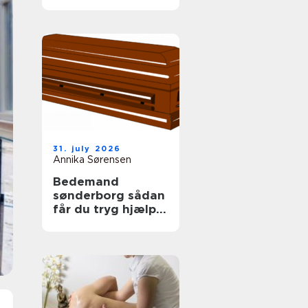
tag
31. july 2026
Annika Sørensen
Bedemand
sønderborg sådan
får du tryg hjælp i
en svær tid