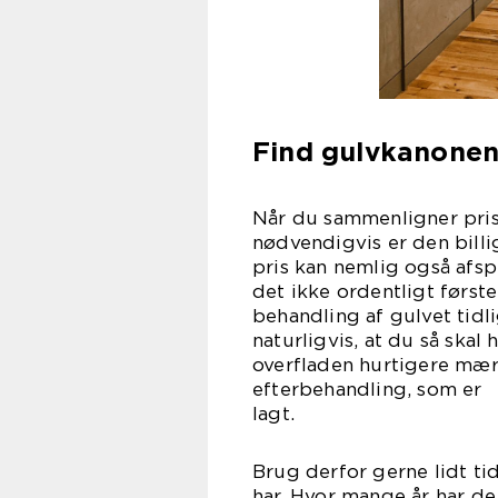
Find gulvkanonen
Når du sammenligner priser
nødvendigvis er den billig
pris kan nemlig også afsp
det ikke ordentligt første
behandling af gulvet tid
naturligvis, at du så ska
overfladen hurtigere mærk
efterbehandling, som er
la
Brug derfor gerne lidt ti
har. Hvor mange år har de