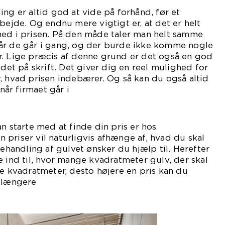
ing er altid god at vide på forhånd, før et
rbejde. Og endnu mere vigtigt er, at det er helt
med i prisen. På den måde taler man helt samme
år de går i gang, og der burde ikke komme nogle
r. Lige præcis af denne grund er det også en god
ddet på skrift. Det giver dig en reel mulighed for
, hvad prisen indebærer. Og så kan du også altid
 når firmaet går i
ng.
n starte med at finde din pris er hos
priser vil naturligvis afhænge af, hvad du skal
behandling af gulvet ønsker du hjælp til. Herefter
e ind til, hvor mange kvadratmeter gulv, der skal
re kvadratmeter, desto højere en pris kan du
e længere
id.