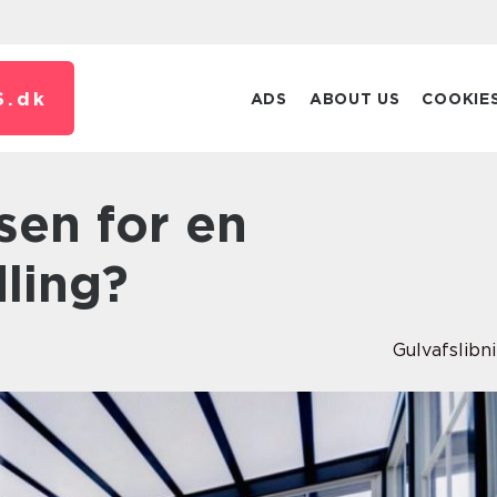
S.
dk
ADS
ABOUT US
COOKIE
ling?
Gulvafslibn