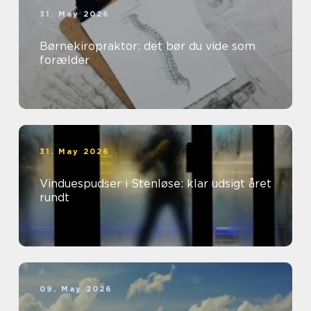
31. May 2026
Børnekiropraktor: det bør du vide som
forælder
31. May 2026
Vinduespudser i Stenløse: klar udsigt året
rundt
09. May 2026