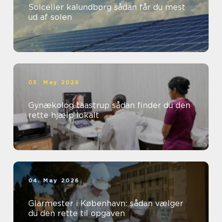
Solceller kalundborg sådan får du mest
ud af solen
05. May 2026
Gynækolog taastrup sådan finder du den
rette hjælp lokalt
04. May 2026
Glarmester i København: sådan vælger
du den rette til opgaven