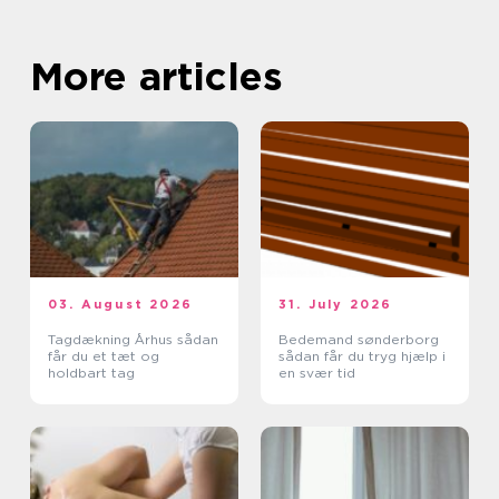
More articles
03. August 2026
31. July 2026
Tagdækning Århus sådan
Bedemand sønderborg
får du et tæt og
sådan får du tryg hjælp i
holdbart tag
en svær tid