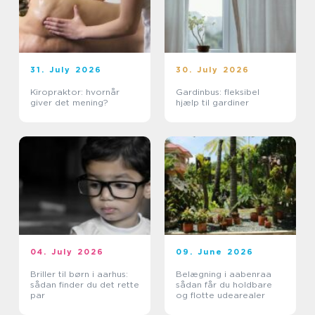
31. July 2026
30. July 2026
Kiropraktor: hvornår
Gardinbus: fleksibel
giver det mening?
hjælp til gardiner
04. July 2026
09. June 2026
Briller til børn i aarhus:
Belægning i aabenraa
sådan finder du det rette
sådan får du holdbare
par
og flotte udearealer