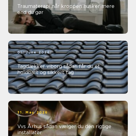
Traumaterapi når kroppen husker mere
end du gør
01. June 2026
Tagdækker viborg sådan får du et
holdbart og sikkert tag
31. May 2026
Vvs Århus sådan vælger du den rigtige
installatør