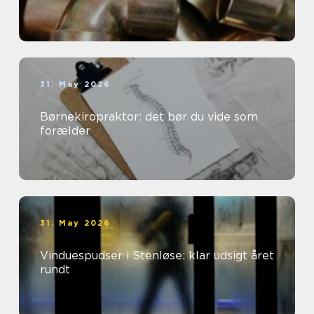
31. May 2026
Børnekiropraktor: det bør du vide som
forælder
31. May 2026
Vinduespudser i Stenløse: klar udsigt året
rundt