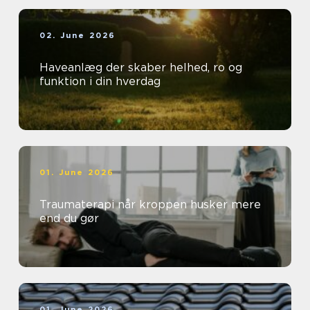
02. June 2026
Haveanlæg der skaber helhed, ro og
funktion i din hverdag
01. June 2026
Traumaterapi når kroppen husker mere
end du gør
01. June 2026