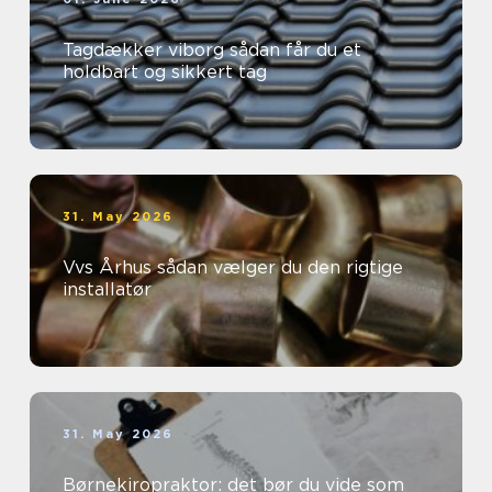
Tagdækker viborg sådan får du et
holdbart og sikkert tag
31. May 2026
Vvs Århus sådan vælger du den rigtige
installatør
31. May 2026
Børnekiropraktor: det bør du vide som