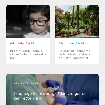
04. July 2026
09. June 2026
Briller til børn i aarhus:
Belægning i aabenraa
sådan finder du det rette
sådan får du holdbare
par
og flotte udearealer
06. June 2026
Tandlæge kalundborg sådan vælger du
den rette klinik