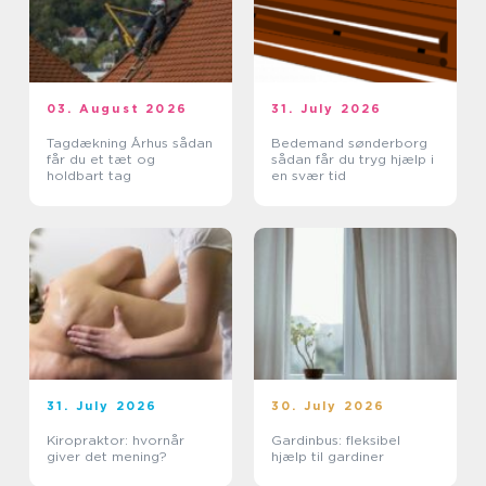
03. August 2026
31. July 2026
Tagdækning Århus sådan
Bedemand sønderborg
får du et tæt og
sådan får du tryg hjælp i
holdbart tag
en svær tid
31. July 2026
30. July 2026
Kiropraktor: hvornår
Gardinbus: fleksibel
giver det mening?
hjælp til gardiner