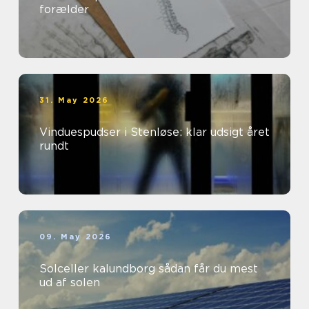
forælder
31. May 2026
Vinduespudser i Stenløse: klar udsigt året
rundt
09. May 2026
Solceller kalundborg sådan får du mest
ud af solen