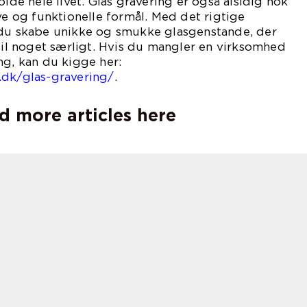
olde hele livet. Glas gravering er også alsidig nok
ive og funktionelle formål. Med det rigtige
 du skabe unikke og smukke glasgenstande, der
 til noget særligt. Hvis du mangler en virksomhed
ng, kan du kigge her:
.dk/glas-gravering/
.
d more articles here