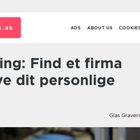
S.
dk
ADS
ABOUT US
COOKIE
e dit personlige
Glas Graver