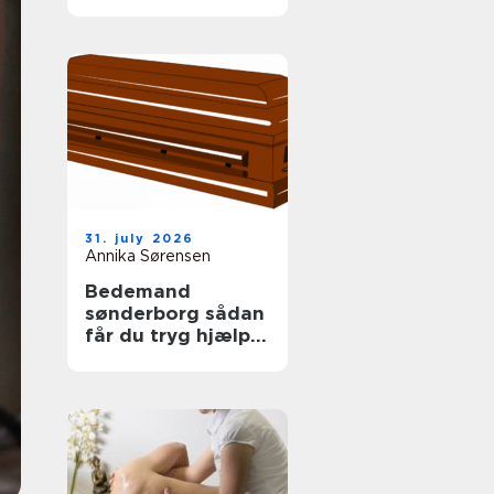
tag
31. july 2026
Annika Sørensen
Bedemand
sønderborg sådan
får du tryg hjælp i
en svær tid