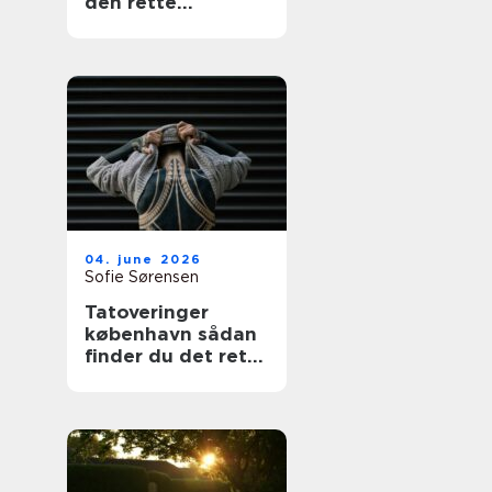
den rette
fagmand
04. june 2026
Sofie Sørensen
Tatoveringer
københavn sådan
finder du det rette
studie