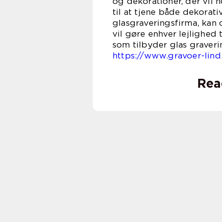
og dekorationer, der vil h
til at tjene både dekorat
glasgraveringsfirma, kan
vil gøre enhver lejlighed
som tilbyder glas graveri
https://www.gravoer-lind
Rea