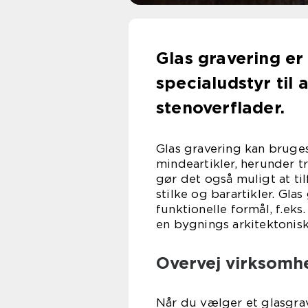
Glas gravering er
specialudstyr til 
stenoverflader.
Glas gravering kan bruges 
mindeartikler, herunder t
gør det også muligt at til
stilke og barartikler. Gla
funktionelle formål, f.eks
en bygnings arkitektonis
Overvej virksomh
Når du vælger et glasgrav