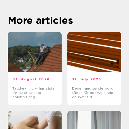
More articles
03. August 2026
31. July 2026
Tagdækning Århus sådan
Bedemand sønderborg
får du et tæt og
sådan får du tryg hjælp i
holdbart tag
en svær tid