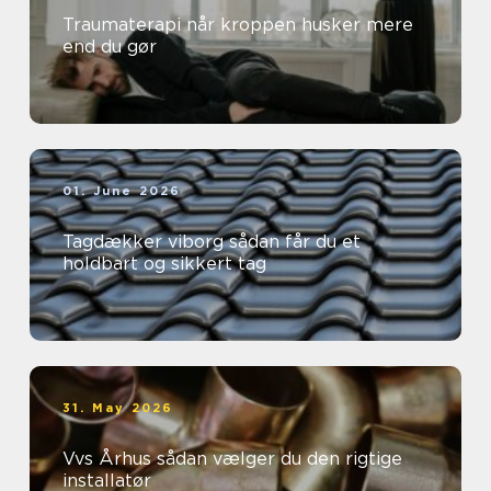
Traumaterapi når kroppen husker mere
end du gør
01. June 2026
Tagdækker viborg sådan får du et
holdbart og sikkert tag
31. May 2026
Vvs Århus sådan vælger du den rigtige
installatør