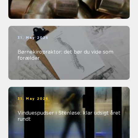
31. May 2026
Børnekiropraktor: det bør du vide som
forælder
31. May 2026
Vinduespudser i Stenløse: klar udsigt året
rundt