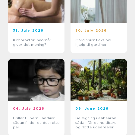
31. July 2026
30. July 2026
Kiropraktor: hvornår
Gardinbus: fleksibel
giver det mening?
hjælp til gardiner
04. July 2026
09. June 2026
Briller til børn i aarhus:
Belægning i aabenraa
sådan finder du det rette
sådan får du holdbare
par
og flotte udearealer