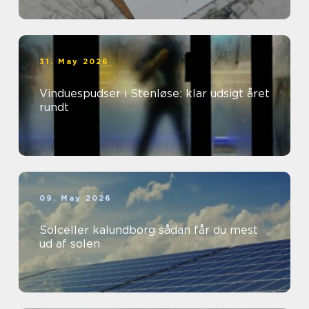
31. May 2026
Vinduespudser i Stenløse: klar udsigt året
rundt
09. May 2026
Solceller kalundborg sådan får du mest
ud af solen