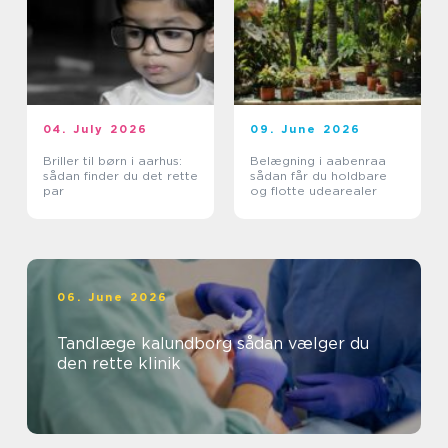
04. July 2026
09. June 2026
Briller til børn i aarhus:
Belægning i aabenraa
sådan finder du det rette
sådan får du holdbare
par
og flotte udearealer
06. June 2026
Tandlæge kalundborg sådan vælger du
den rette klinik