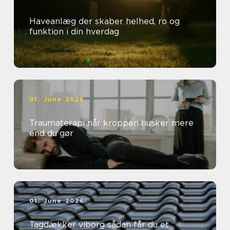
Haveanlæg der skaber helhed, ro og
funktion i din hverdag
01. June 2026
Traumaterapi når kroppen husker mere
end du gør
01. June 2026
Tagdækker viborg sådan får du et