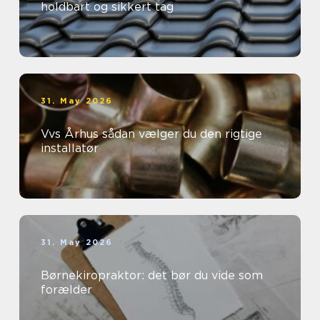
holdbart og sikkert tag
31. May 2026
Vvs Århus sådan vælger du den rigtige
installatør
31. May 2026
Børnekiropraktor: det bør du vide som
forælder