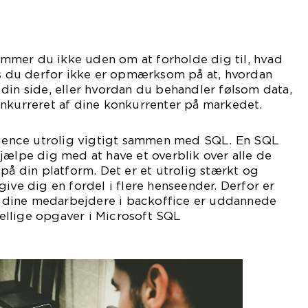
mer du ikke uden om at forholde dig til, hvad
is du derfor ikke er opmærksom på at, hvordan
din side, eller hvordan du behandler følsom data,
onkurreret af dine konkurrenter på markedet.
ligence utrolig vigtigt sammen med SQL. En SQL
jælpe dig med at have et overblik over alle de
 på din platform. Det er et utrolig stærkt og
give dig en fordel i flere henseender. Derfor er
at dine medarbejdere i backoffice er uddannede
skellige opgaver i Microsoft SQL
ver.