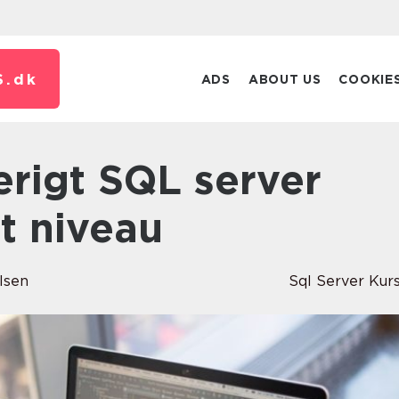
S.
dk
ADS
ABOUT US
COOKIE
it niveau
lsen
Sql Server Kur