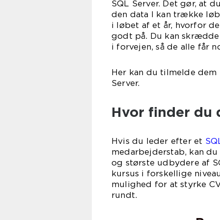
SQL Server. Det gør, at 
den data I kan trække lø
i løbet af et år, hvorfor 
godt på. Du kan skrædders
i forvejen, så de alle får 
Her kan du tilmelde dem i
Ser
Hvor finder du
Hvis du leder efter et
SQL
medarbejderstab, kan du 
og største udbydere af SQ
kursus i forskellige nive
mulighed for at styrke CV
ru