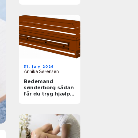
tag
31. july 2026
Annika Sørensen
Bedemand
sønderborg sådan
får du tryg hjælp i
en svær tid