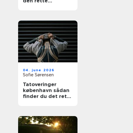
den rette
fagmand
04. june 2026
Sofie Sørensen
Tatoveringer
københavn sådan
finder du det rette
studie