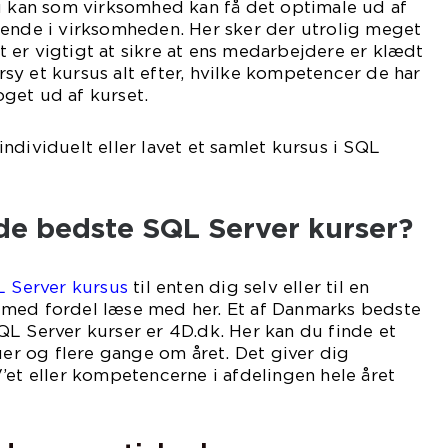
du kan som virksomhed kan få det optimale ud af
bende i virksomheden. Her sker der utrolig meget
det er vigtigt at sikre at ens medarbejdere er klædt
y et kursus alt efter, hvilke kompetencer de har
noget ud af kurset.
ndividuelt eller lavet et samlet kursus i SQL
ver.
 de bedste SQL Server kurser?
 Server kursus
til enten dig selv eller til en
med fordel læse med her. Et af Danmarks bedste
L Server kurser er 4D.dk. Her kan du finde et
auer og flere gange om året. Det giver dig
’et eller kompetencerne i afdelingen hele året
ndt.