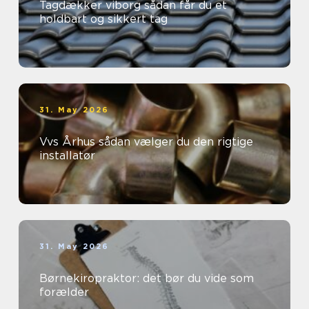
Tagdækker viborg sådan får du et
holdbart og sikkert tag
31. May 2026
Vvs Århus sådan vælger du den rigtige
installatør
31. May 2026
Børnekiropraktor: det bør du vide som
forælder