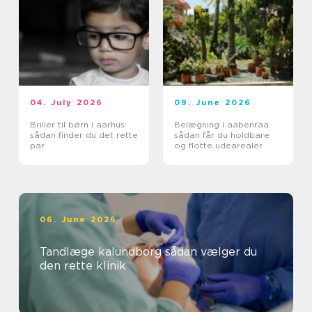
04. July 2026
09. June 2026
Briller til børn i aarhus:
Belægning i aabenraa
sådan finder du det rette
sådan får du holdbare
par
og flotte udearealer
06. June 2026
Tandlæge kalundborg sådan vælger du
den rette klinik