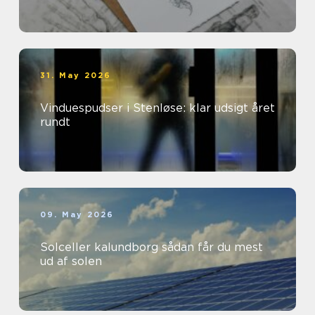
31. May 2026
Vinduespudser i Stenløse: klar udsigt året
rundt
09. May 2026
Solceller kalundborg sådan får du mest
ud af solen