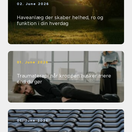
02. June 2026
Haveanlæg der skaber helhed, ro og
funktion i din hverdag
01. June 2026
Traumaterapi når kroppen husker mere
end du gør
01. June 2026